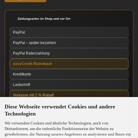
Zahlungsarten im Shop und vor Ort
PayPal
PayPal – später bezahlen
PayPal Ratenzahlung
easyCredit-Ratenkauf
Kreditkarte
Lastschrift
Vorkasse mit 2 % Rabatt
Diese Webseite verwendet Cookies und andere
Nachnahme
Technologien
Barzahlung vor Ort
Wir verwenden Cookies und ähnliche Technologien, auch von
Kartenzahlung vor Ort
Drittanbietern, um die ordentliche Funktionsweise der Website zu
gewährleisten, die Nutzung unseres Angebotes zu analysieren und Ihnen ein