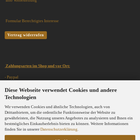
Info Vorbestellung
Formular Berechtigtes Interesse
Vertrag widerrufen
Zahlungsarten im Shop und vor Ort:
- Paypal
- Paypal - später bezahlen
- Paypal Ratenzahlung
Diese Webseite verwendet Cookies und andere
- RATENZAHLUNG /
Easy Credit
Technologien
- Kreditkarte
- Lastschrift
Wir verwenden Cookies und ähnliche Technologien, auch von
- Sofortüberweisung
Drittanbietern, um die ordentliche Funktionsweise der Website zu
- Giropay
gewährleisten, die Nutzung unseres Angebotes zu analysieren und Ihnen ein
- Vorkasse (mit 2% Rabatt)
bestmögliches Einkaufserlebnis bieten zu können. Weitere Informationen
- Nachnahme
finden Sie in unserer
Datenschutzerklärung
.
- Barzahlung vor Ort
- Kartenzahlung vor Ort