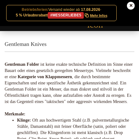
Betriebsferien:
Versand wieder ab
17.08.2026
·
5 % Urlaubsrabatt
#MESSERLIEBE5
Mehr Infos
Gentleman Knives
Gentleman Folder
ist keine exakte technische Definition im Sinne einer
Bauart oder eines gesetzlich geregelten Messertyps. Vielmehr beschreibt
er eine
Kategorie von Klappmessern
, die durch bestimmte
Eigenschaften und eine spezifische Ästhetik gekennzeichnet sind. Ein
Gentleman Folder ist ein Messer, das man diskret und stilvoll in der
Öffentlichkeit tragen kann, ohne aufzufallen oder Anstoß zu erregen. Es
ist das Gegenteil eines "taktischen" oder aggressiv wirkenden Messers.
Merkmale:
Klinge:
Oft aus hochwertigem Stahl (z.B. pulvermetallurgische
Stähle, Damaststahl) mit feiner Oberfläche (satin, poliert oder
geschliffen). Die Klingenform ist meist klassisch (z.B. Drop
Point, Clip Point, Spear Point), oft schlank und elegant.