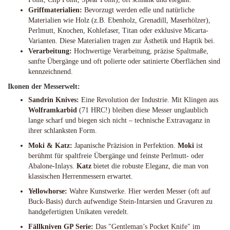
Griffmaterialien:
Bevorzugt werden edle und natürliche
Materialien wie Holz (z.B. Ebenholz, Grenadill, Maserhölzer),
Perlmutt, Knochen, Kohlefaser, Titan oder exklusive Micarta-
Varianten. Diese Materialien tragen zur Ästhetik und Haptik bei.
Verarbeitung:
Hochwertige Verarbeitung, präzise Spaltmaße,
sanfte Übergänge und oft polierte oder satinierte Oberflächen sind
kennzeichnend.
Ikonen der Messerwelt:
Sandrin Knives:
Eine Revolution der Industrie. Mit Klingen aus
Wolframkarbid
(71 HRC!) bleiben diese Messer unglaublich
lange scharf und biegen sich nicht – technische Extravaganz in
ihrer schlanksten Form.
Moki & Katz:
Japanische Präzision in Perfektion.
Moki
ist
berühmt für spaltfreie Übergänge und feinste Perlmutt- oder
Abalone-Inlays.
Katz
bietet die robuste Eleganz, die man von
klassischen Herrenmessern erwartet.
Yellowhorse:
Wahre Kunstwerke. Hier werden Messer (oft auf
Buck-Basis) durch aufwendige Stein-Intarsien und Gravuren zu
handgefertigten Unikaten veredelt.
Fällkniven GP Serie:
Das "Gentleman’s Pocket Knife" im