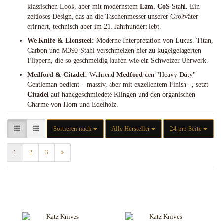
klassischen Look, aber mit modernstem
Lam. CoS
Stahl. Ein
zeitloses Design, das an die Taschenmesser unserer Großväter
erinnert, technisch aber im 21. Jahrhundert lebt.
We Knife & Lionsteel:
Moderne Interpretation von Luxus. Titan,
Carbon und M390-Stahl verschmelzen hier zu kugelgelagerten
Flippern, die so geschmeidig laufen wie ein Schweizer Uhrwerk.
Medford & Citadel:
Während
Medford
den "Heavy Duty"
Gentleman bedient – massiv, aber mit exzellentem Finish –, setzt
Citadel
auf handgeschmiedete Klingen und den organischen
Charme von Horn und Edelholz.
Sortieren nach
pro Seite
Sortieren nach
Alle Hersteller
24 pro Seite
1
2
3
»