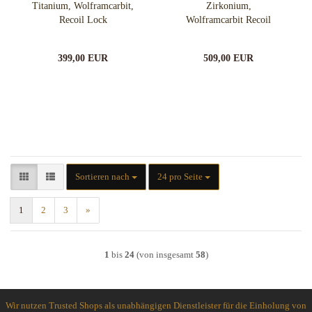
Titanium, Wolframcarbit,
Zirkonium,
Recoil Lock
Wolframcarbit Recoil
Lock
399,00 EUR
509,00 EUR
Sortieren nach
pro Seite
Sortieren nach
24 pro Seite
1
2
3
»
1
bis
24
(von insgesamt
58
)
Wir nutzen Trusted Shops als unabhängigen Dienstleister für die Einholung von