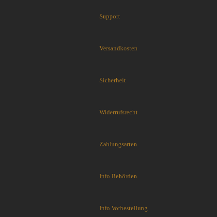
Cuda Knives
Cudeman Messer
Support
Dawson Knives
DDR Darrel Ralph Knives
Deejo
Versandkosten
Demko Knives
Down Under Knives
Sicherheit
DPx Gear
Dragon King
EICKHORN
Widerrufsrecht
Emerson
EOS
Eräpuu knives
Zahlungsarten
ESEE
Extrema Ratio
Fairbairn-Sykes
Info Behörden
Fällkniven
FKMD Fox Knives
Info Vorbestellung
Flagrant Beard Knives