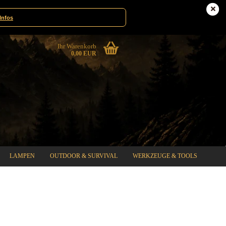
te|Gewinnspiele
Deutschland
Infos
Ihr Warenkorb
0,00 EUR
LAMPEN
OUTDOOR & SURVIVAL
WERKZEUGE & TOOLS
%SPECIAL SALE%