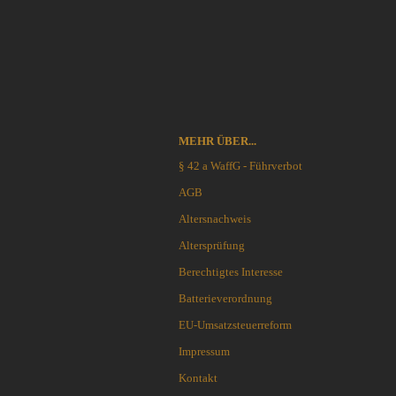
Schlafsysteme Zelte
Sonstiges
Anglermesser und Filiermesser
ACTA NON VERBA KNIVES
Arbeitsmesser
Ahti Knives
MEHR ÜBER...
Auto Knives
Al Mar Messer
§ 42 a WaffG - Führverbot
Bajonette
American Tomahawk
AGB
Beile und Äxte
Antonini Knives
Altersnachweis
Boots und Seglermesser
APOC
Bowie-Messer
Artisan Cutlery
Altersprüfung
Cord- und Mini-Knives
ARTO KNIVES
Berechtigtes Interesse
Damast-Messer
Bark River Knives
Batterieverordnung
Einhandmesser
Bastinelli Knives
EU-Umsatzsteuerreform
Friction Folder
Bastion Gear
Gentleman Knives
Becker Knives BK
Impressum
Hirsch und Saufänger/Saufedern
Benchmade Knives
Kontakt
Jagd, Survival, Bushcraft,
Bestech Knives