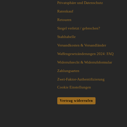
Privatsphäre und Datenschutz
Outdoormesser
Blackjack knives
Jagdmesser
Ratenkauf
Blade Tech
Kinder und Jugendmesser
Böker
Retouren
Macheten und Khukuris
Bradford Knives
Siegel verletzt / gebrochen?
Puukko´s - Nordische Messer
Brisa EnZo
Stahltabelle
Rasiermesser
Brous Blades
Rettungs-Messer u.-Tools
Versandkosten & Versandländer
BUCK-Messer
Sammler-u. Special Editionen
BucknBear Knives
Waffengesetzänderungen 2024: FAQ
Schnitzmesser
Case Knives
Widerrufsrecht & Widerrufsformular
Schweizer Offiziers-Messer
Chaves Knives
Zahlungsarten
Stiefelmesser
Citadel
Taktische Messer
Zwei-Faktor-Authentifizierung
CIVIVI Knives
Taschenmesser
CJRB Knives
Cookie Einstellungen
Taucher-Messer
Coast Knives
Trachtenmesser
CobraTec
Vertrag widerrufen
Trainingswaffen / Bokken
Cold Steel
Wurfmesser und Wurfäxte
Condor Tool & Knife
Etuis, Scheiden und Zubehör
CRKT
Schärfsysteme