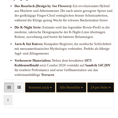
Das Roarlock (Design by Joe Flowers):
Ein revolutionärer Hybrid
aus Machete und Arbeitsmesser. Die nach unten gezogene Spitze und
der großzügige Finger-Choil ermöglichen feinste Schnitzarbeiten,
während die Klinge genug Wucht für schwere Hackeinsätze bietet.
Die K-Night Serie:
Erstmals wird das legendäre Bowie-Profil in die
moderne, taktische Designsprache der K-Night-Linie übertragen.
Robust, zuverlässig und bereit für härteste Belastungen.
Jarn & Itzi Knives:
Kompakte Begleiter, die nordische Schlichtheit
mit mesoamerikanischer Mythologie verbinden. Perfekt als führige
Jagd- und Alltagsmesser.
Verbesserte Materialien:
Neben dem bewährten
1075
Kohlenstoffstahl
setzt Condor 2026 verstärkt auf
Sandvik 14C28N
für rostfreie Performance und neue Griffmaterialien wie das
widerstandsfähige
Terracet
.
Sortieren nach
pro Seite
Sortieren nach
Alle Hersteller
24 pro Seite
1