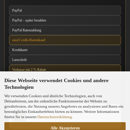
PayPal
PayPal – später bezahlen
PayPal Ratenzahlung
easyCredit-Ratenkauf
Kreditkarte
Lastschrift
Vorkasse mit 2 % Rabatt
Diese Webseite verwendet Cookies und andere
Nachnahme
Technologien
Barzahlung vor Ort
Wir verwenden Cookies und ähnliche Technologien, auch von
Kartenzahlung vor Ort
Drittanbietern, um die ordentliche Funktionsweise der Website zu
gewährleisten, die Nutzung unseres Angebotes zu analysieren und Ihnen ein
News über unseren WhatsApp-Kanal
bestmögliches Einkaufserlebnis bieten zu können. Weitere Informationen
finden Sie in unserer
Datenschutzerklärung
.
Neue Messer, Angebote und Neuigkeiten direkt über WhatsApp
erhalten.
Alle Akzeptieren