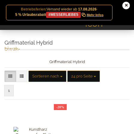
Betriebsferien:
Versand wieder ab
17.08.2026
·
5 % Urlaubsrabatt
#MESSERLIEBE5
Mehr Infos
Griffmaterial Hybrid
Griffmaterial Hybrid
Sortieren nach
pro Seite
Sortieren nach
24 pro Seite
1
-20%