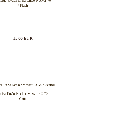
eide Kydex Brisa EnZo Necker 70
/ Flach
15,00 EUR
risa EnZo Necker Messer SC 70
Grün