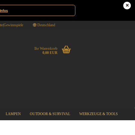
Infos
te|Gewinnspiele
Deutschland
Ihr Warenkorb
0,00 EUR
LAMPEN
OUTDOOR & SURVIVAL
WERKZEUGE & TOOLS
%SPECIAL SALE%