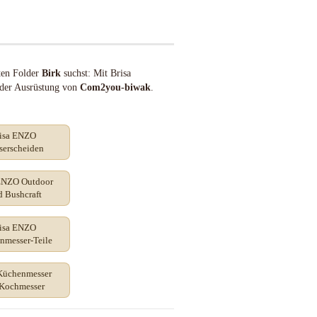
ten Folder
Birk
suchst: Mit Brisa
t der Ausrüstung von
Com2you-biwak
.
isa ENZO
serscheiden
ENZO Outdoor
d Bushcraft
isa ENZO
nmesser-Teile
 Küchenmesser
Kochmesser