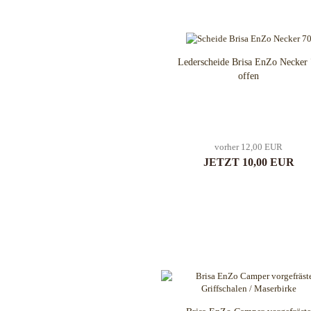
Wurfmesser und Wurfäxte
Condor Tool & Knife
Etuis, Scheiden und Zubehör
CRKT
Schärfsysteme
Cuda Knives
Lederscheide Brisa EnZo Necker
Cudeman Messer
offen
Dawson Knives
DDR Darrel Ralph Knives
Deejo
Demko Knives
vorher 12,00 EUR
Down Under Knives
JETZT 10,00 EUR
DPx Gear
Dragon King
EICKHORN
Emerson
EOS
Eräpuu knives
ESEE
Extrema Ratio
Fairbairn-Sykes