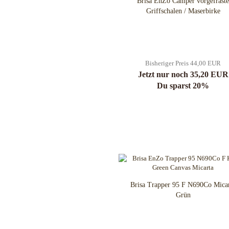
Brisa EnZo Camper vorgefräste
Fällkniven
Griffschalen / Maserbirke
FKMD Fox Knives
Flagrant Beard Knives
Flytanium
Fobos Knives
Bisheriger Preis 44,00 EUR
Fred Perrin
Jetzt nur noch 35,20 EUR
GERBER-Messer
Du sparst 20%
GiantMouse
Glidr
Glock Messer
Halfbreed Blades
Haller
Hartkopf-Messer
HELLE
Higo Irogane
Brisa Trapper 95 F N690Co Mica
Higonokami
Grün
History Knife & Tool
Hoback Knives
Hoffner