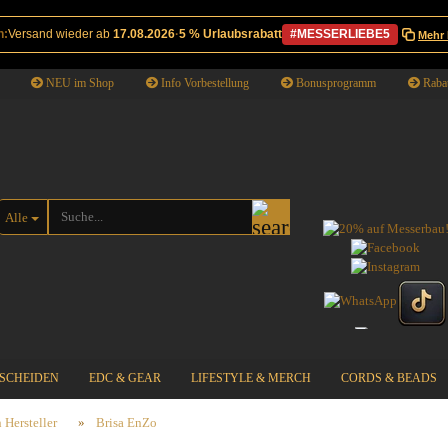
n:
Versand wieder ab
17.08.2026
·
5 % Urlaubsrabatt
#MESSERLIEBE5
Mehr 
NEU im Shop
Info Vorbestellung
Bonusprogramm
Rabat
Suche...
Alle
SCHEIDEN
EDC & GEAR
LIFESTYLE & MERCH
CORDS & BEADS
 Hersteller
»
Brisa EnZo