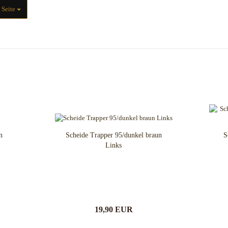
Haller
Slughaus
ite
 Seite
Microtech Knives
Streamlight
Opinel
WUBEN
Spyderco
White River Knives
n
Scheide Trapper 95/dunkel braun
S
Links
19,90 EUR