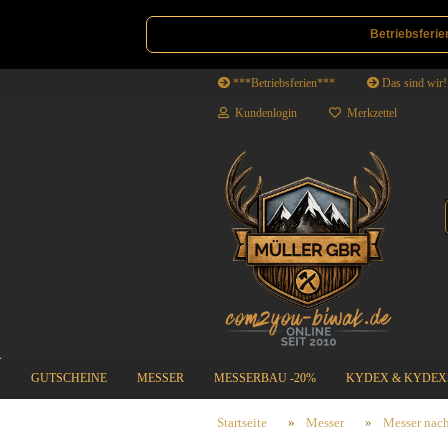
Betriebsferie
***Betriebsferien***
Das sind wir!
Kundenlogin
Merkzettel
GUTSCHEINE
MESSER
MESSERBAU -20%
KYDEX & KYDEX
SALE | DEALS
Startseite
»
Messer
»
Messer nach