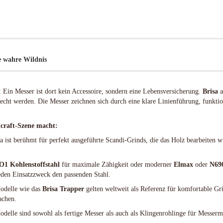
August Engineering
Leder
LEDLENSER Taschenlampen
Chroma Scales
Lederverarbeitungs Kits
LEDLENSER Zubehör
Flytanium
Werkzeuge/Schneiden
ie wahre Wildnis
Glow Rhino
LynchNW
Mummert Knives
 Ein Messer ist dort kein Accessoire, sondern eine Lebensversicherung.
Brisa
a
cht werden. Die Messer zeichnen sich durch eine klare Linienführung, funktio
Abschlußkappen
Aluminium
craft-Szene macht:
Bronze
a ist berühmt für perfekt ausgeführte Scandi-Grinds, die das Holz bearbeiten wie
Griffmaterial Acryl
Griffmaterial Carbonfiber
O1 Kohlenstoffstahl
für maximale Zähigkeit oder moderner
Elmax
oder
N69
Griffmaterial G-10
 jeden Einsatzzweck den passenden Stahl.
Griffmaterial Hölzer
delle wie das
Brisa Trapper
gelten weltweit als Referenz für komfortable Gr
Griffmaterial Horn & Knochen
achen.
Griffmaterial Hybrid
delle sind sowohl als fertige Messer als auch als Klingenrohlinge für Messerma
Griffmaterial Inlace
Rucksäcke & Taschen gebraucht