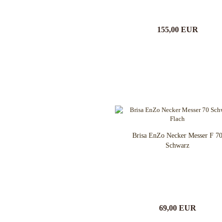
Hogue
Honey Badger
155,00 EUR
Hultafors
J. Adams Sheffield England
Jack Wolf Knives
JASON PERRY BLADE WORKS
KA-BAR Knives
Kanetsune Seki
Kansept Knives
KARBON KNIVES
Karesuando
Brisa EnZo Necker Messer F 7
Katz Knives
Schwarz
Kauhava Knives
Kershaw Messer
Ketuo Knives
KeySmart Knives
Kizer Knives
69,00 EUR
Kunwu Knives
Laguiole Fontenille Pataud