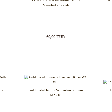
Brisa EnZo Necker Messer SC 70
Sch
Maserbirke Scandi
69,00 EUR
rta
Gold plated button Schrauben 3,6 mm
B
M2 x10