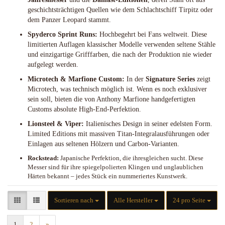
geschichtsträchtigen Quellen wie dem Schlachtschiff Tirpitz oder
dem Panzer Leopard stammt.
Spyderco Sprint Runs:
Hochbegehrt bei Fans weltweit. Diese
limitierten Auflagen klassischer Modelle verwenden seltene Stähle
und einzigartige Grifffarben, die nach der Produktion nie wieder
aufgelegt werden.
Microtech & Marfione Custom:
In der
Signature Series
zeigt
Microtech, was technisch möglich ist. Wenn es noch exklusiver
sein soll, bieten die von Anthony Marfione handgefertigten
Customs absolute High-End-Perfektion.
Lionsteel & Viper:
Italienisches Design in seiner edelsten Form.
Limited Editions mit massiven Titan-Integralausführungen oder
Einlagen aus seltenen Hölzern und Carbon-Varianten.
Rockstead:
Japanische Perfektion, die ihresgleichen sucht. Diese
Messer sind für ihre spiegelpolierten Klingen und unglaublichen
Härten bekannt – jedes Stück ein nummeriertes Kunstwerk.
Sortieren nach
pro Seite
Sortieren nach
Alle Hersteller
24 pro Seite
1
2
»