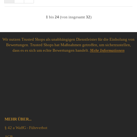
1
bis
24
(von insgesamt
32
)
Wir nutzen Trusted Shops als unabhängigen Dienstleister für die Einholung von
Bewertungen. Trusted Shops hat Maßnahmen getroffen, um sicherzustellen,
dass es es sich um echte Bewertungen handelt.
Mehr Informationen
MEHR ÜBER...
§ 42 a WaffG - Führverbot
AGB