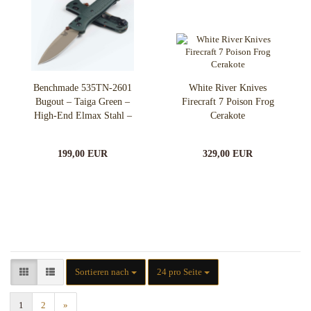
Benchmade 535TN-2601
White River Knives
Bugout – Taiga Green –
Firecraft 7 Poison Frog
High-End Elmax Stahl –
Cerakote
Limited Edition
199,00 EUR
329,00 EUR
Sortieren nach
pro Seite
Sortieren nach
24 pro Seite
1
2
»