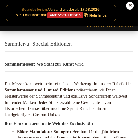
Betriebsferien:
Versand wieder ab
17.08.2026
·
5 % Urlaubsrabatt
#MESSERLIEBE5
Mehr Infos
Sammler-u. Special Editionen
Sammlermesser: Wo Stahl zur Kunst wird
Ein Messer kann weit mehr sein als ein Werkzeug. In unserer Rubrik für
Sammlermesser und Limited Editions
präsentieren wir Ihnen
Meisterwerke der Schmiedekunst und exklusive Sonderserien weltweit
führender Marken. Jedes Stück erzählt eine Geschichte – von
historischem Damast über moderne Sprint-Runs bis hin zu
handgefertigten Custom-Unikaten.
Ihre Eintrittskarte in die Welt der Exklusivität:
Böker Manufaktur Solingen:
Berühmt für die jährlichen
Jahresmesser
und die
Damast-Editionen
, deren Stahl oft aus