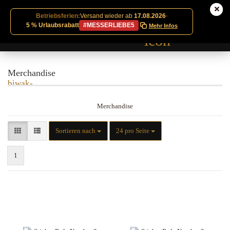
Betriebsferien:
Versand wieder ab
17.08.2026
·
5 % Urlaubsrabatt
#MESSERLIEBE5
Mehr Infos
Merchandise
Merchandise
Sortieren nach
pro Seite
Sortieren nach
24 pro Seite
1