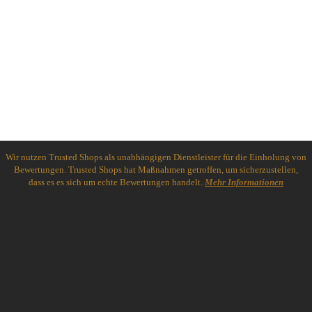
Wir nutzen Trusted Shops als unabhängigen Dienstleister für die Einholung von
Bewertungen. Trusted Shops hat Maßnahmen getroffen, um sicherzustellen,
dass es es sich um echte Bewertungen handelt.
Mehr Informationen