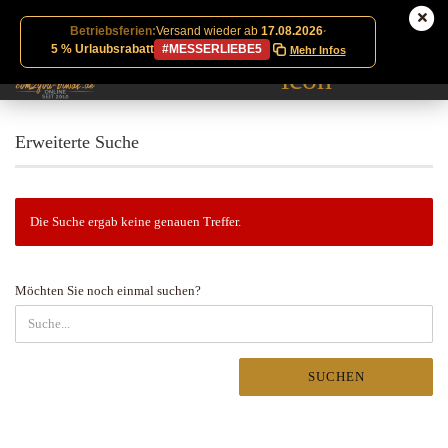
Betriebsferien:
Versand wieder ab
17.08.2026
·
5 % Urlaubsrabatt
#MESSERLIEBE5
Mehr Infos
Erweiterte Suche
Die Suche ergab keine genauen Treffer.
MÖCHTEN
Möchten Sie noch einmal suchen?
SIE
NOCH
EINMAL
SUCHEN?
SUCHEN