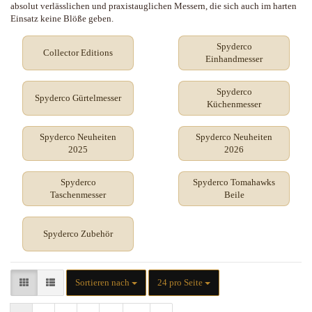
absolut verlässlichen und praxistauglichen Messern, die sich auch im harten
Einsatz keine Blöße geben.
Spyderco
Collector Editions
Einhandmesser
Spyderco
Spyderco Gürtelmesser
Küchenmesser
Spyderco Neuheiten
Spyderco Neuheiten
2025
2026
Spyderco
Spyderco Tomahawks
Taschenmesser
Beile
Spyderco Zubehör
Sortieren nach
pro Seite
Sortieren nach
24 pro Seite