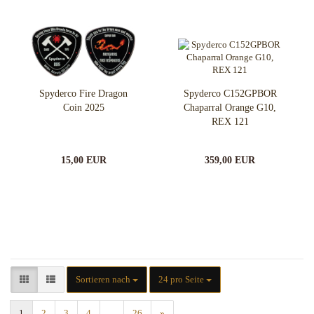
Spyderco Fire Dragon
Spyderco C152GPBOR
Coin 2025
Chaparral Orange G10,
REX 121
15,00 EUR
359,00 EUR
Sortieren nach
pro Seite
Sortieren nach
24 pro Seite
1
2
3
4
...
26
»