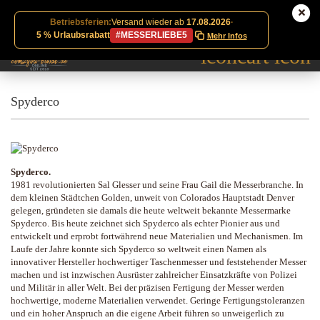
Betriebsferien:
Versand wieder ab
17.08.2026
·
5 % Urlaubsrabatt
#MESSERLIEBE5
Mehr Infos
Spyderco
Spyderco.
1981 revolutionierten Sal Glesser und seine Frau Gail die Messerbranche. In
dem kleinen Städtchen Golden, unweit von Colorados Hauptstadt Denver
gelegen, gründeten sie damals die heute weltweit bekannte Messermarke
Spyderco. Bis heute zeichnet sich Spyderco als echter Pionier aus und
entwickelt und erprobt fortwährend neue Materialien und Mechanismen. Im
Laufe der Jahre konnte sich Spyderco so weltweit einen Namen als
innovativer Hersteller hochwertiger Taschenmesser und feststehender Messer
machen und ist inzwischen Ausrüster zahlreicher Einsatzkräfte von Polizei
und Militär in aller Welt. Bei der präzisen Fertigung der Messer werden
hochwertige, moderne Materialien verwendet. Geringe Fertigungstoleranzen
und ein hoher Anspruch an die eigene Arbeit führen so unweigerlich zu