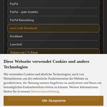
PayPal
PayPal – später bezahlen
PayPal Ratenzahlung
easyCredit-Ratenkauf
Kreditkarte
Lastschrift
Vorkasse mit 2 % Rabatt
Diese Webseite verwendet Cookies und andere
Nachnahme
Technologien
Barzahlung vor Ort
Wir verwenden Cookies und ähnliche Technologien, auch von
Kartenzahlung vor Ort
Drittanbietern, um die ordentliche Funktionsweise der Website zu
gewährleisten, die Nutzung unseres Angebotes zu analysieren und Ihnen ein
News über unseren WhatsApp-Kanal
bestmögliches Einkaufserlebnis bieten zu können. Weitere Informationen
finden Sie in unserer
Datenschutzerklärung
.
Neue Messer, Angebote und Neuigkeiten direkt über WhatsApp
erhalten.
Alle Akzeptieren