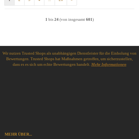
1
bis
24
(von insgesamt
601
)
Wir nutzen Trusted Shops als unabhängigen Dienstleister für die Einholung von
Bewertungen. Trusted Shops hat Maßnahmen getroffen, um sicherzustellen,
dass es es sich um echte Bewertungen handelt.
Mehr Informationen
MEHR ÜBER...