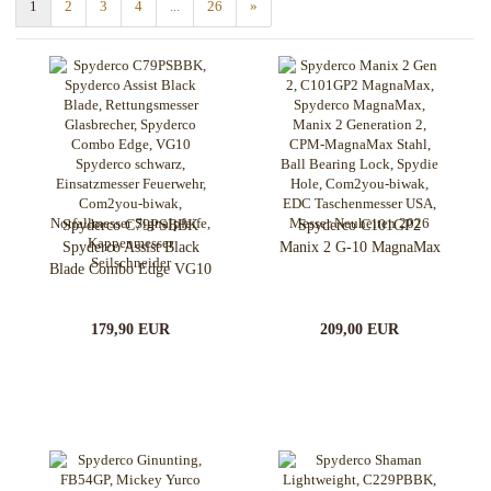
1
2
3
4
...
26
»
Spyderco C79PSBBK
Spyderco C101GP2
Spyderco Assist Black
Manix 2 G-10 MagnaMax
Blade Combo Edge VG10
179,90 EUR
209,00 EUR