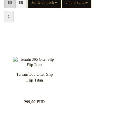
Sortieren nach
pro Seite
Sortieren nach
24 pro Seite
1
Terrain 365 Otter Slip
Flip Titan
299,00 EUR