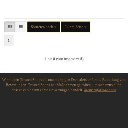
Sortieren nach
pro Seite
Sortieren nach
24 pro Seite
1
1
bis
8
(von insgesamt
8
)
Wir nutzen Trusted Shops als unabhängigen Dienstleister für die Einholung von
Bewertungen. Trusted Shops hat Maßnahmen getroffen, um sicherzustellen,
dass es es sich um echte Bewertungen handelt.
Mehr Informationen