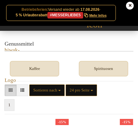
Betriebsferien:
Versand wieder ab
17.08.2026
·
5 % Urlaubsrabatt
#MESSERLIEBE5
Mehr Infos
Genussmittel
Kaffee
Spirituosen
Sortieren nach
pro Seite
Sortieren nach
24 pro Seite
1
-15%
-15%