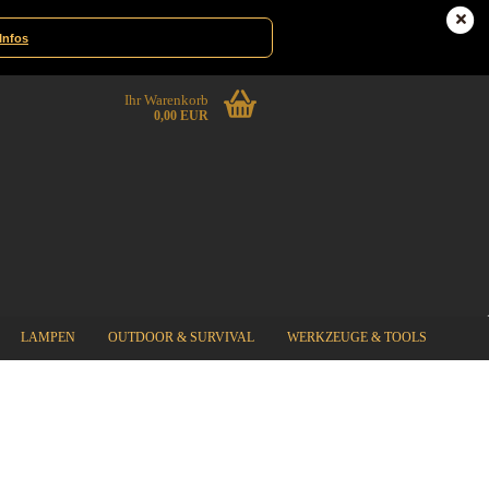
te|Gewinnspiele
Deutschland
Infos
Ihr Warenkorb
0,00 EUR
LAMPEN
OUTDOOR & SURVIVAL
WERKZEUGE & TOOLS
%SPECIAL SALE%