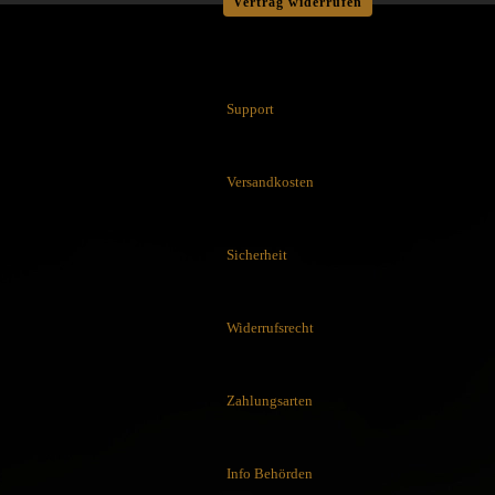
Vertrag widerrufen
Cuda Knives
Cudeman Messer
Dawson Knives
DDR Darrel Ralph Knives
Support
Deejo
Demko Knives
Down Under Knives
Versandkosten
DPx Gear
Dragon King
EICKHORN
Sicherheit
Emerson
EOS
Eräpuu knives
Widerrufsrecht
ESEE
Extrema Ratio
Zahlungsarten
Fairbairn-Sykes
Fällkniven
FKMD Fox Knives
Info Behörden
Flagrant Beard Knives