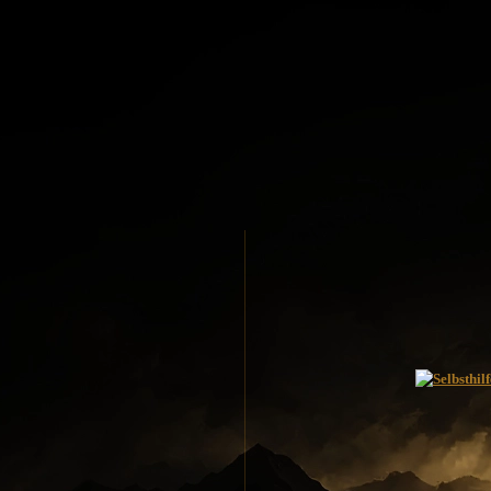
Spyderco
White River Knives