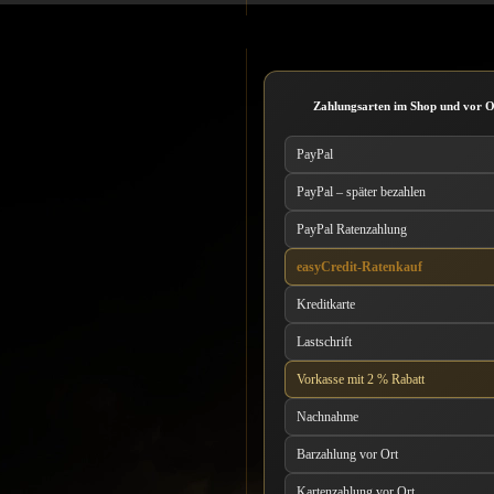
Zahlungsarten im Shop und vor O
PayPal
PayPal – später bezahlen
PayPal Ratenzahlung
easyCredit-Ratenkauf
Kreditkarte
Lastschrift
Vorkasse mit 2 % Rabatt
Nachnahme
Barzahlung vor Ort
Kartenzahlung vor Ort