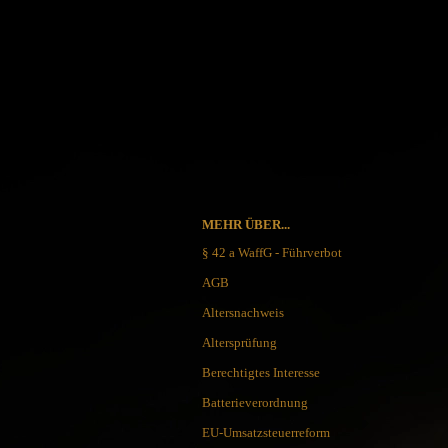
Schlafsysteme Zelte
Sonstiges
Anglermesser und Filiermesser
ACTA NON VERBA KNIVES
Arbeitsmesser
Ahti Knives
Auto Knives
Al Mar Messer
Bajonette
American Tomahawk
MEHR ÜBER...
Beile und Äxte
Antonini Knives
Boots und Seglermesser
APOC
§ 42 a WaffG - Führverbot
Bowie-Messer
Artisan Cutlery
AGB
Cord- und Mini-Knives
ARTO KNIVES
Altersnachweis
Damast-Messer
Bark River Knives
Altersprüfung
Einhandmesser
Bastinelli Knives
Friction Folder
Bastion Gear
Berechtigtes Interesse
Gentleman Knives
Becker Knives BK
Batterieverordnung
Hirsch und Saufänger/Saufedern
Benchmade Knives
EU-Umsatzsteuerreform
Jagd, Survival, Bushcraft,
Bestech Knives