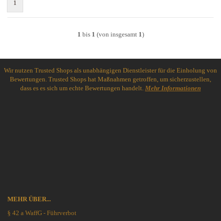
1
1
bis
1
(von insgesamt
1
)
Wir nutzen Trusted Shops als unabhängigen Dienstleister für die Einholung von
Bewertungen. Trusted Shops hat Maßnahmen getroffen, um sicherzustellen,
dass es es sich um echte Bewertungen handelt.
Mehr Informationen
MEHR ÜBER...
§ 42 a WaffG - Führverbot