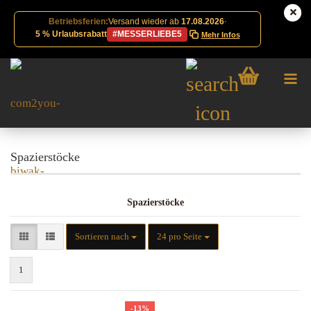
Betriebsferien:
Versand wieder ab
17.08.2026
·
5 % Urlaubsrabatt
#MESSERLIEBE5
Mehr Infos
Spazierstöcke
Spazierstöcke
Sortieren nach
pro Seite
Sortieren nach
24 pro Seite
1
-13%