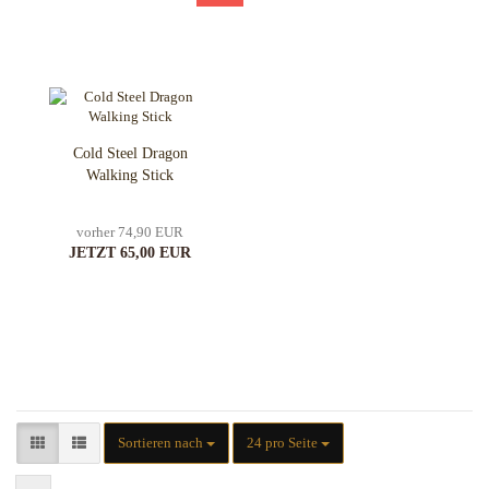
Cold Steel Dragon
Walking Stick
vorher 74,90 EUR
JETZT 65,00 EUR
Sortieren nach
pro Seite
Sortieren nach
24 pro Seite