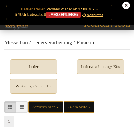
Betriebsferien:
Versand wieder ab
17.08.2026
·
5 % Urlaubsrabatt
#MESSERLIEBE5
Mehr Infos
Messerbau / Lederverarbeitung / Paracord
Leder
Lederverarbeitungs Kits
Werkzeuge/Schneiden
Sortieren nach
pro Seite
Sortieren nach
24 pro Seite
1