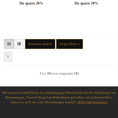
Du sparst 20%
Du sparst 20%
Sortieren nach
pro Seite
Sortieren nach
24 pro Seite
1
1
bis
18
(von insgesamt
18
)
Wir nutzen Trusted Shops als unabhängigen Dienstleister für die Einholung von
Bewertungen. Trusted Shops hat Maßnahmen getroffen, um sicherzustellen,
dass es es sich um echte Bewertungen handelt.
Mehr Informationen