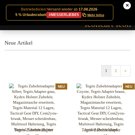
Betriebsferien:
Versand wieder ab
17.08.2026
·
5 % Urlaubsrabatt
#MESSERLIEBE5
Mehr Infos
Neue Artikel
1
2
»
NEU
NEU
Tegris-Zubehöradapter
Tegris-Zubehöradapter