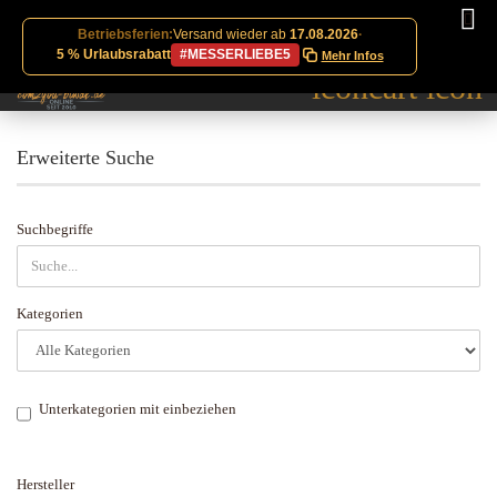
Betriebsferien:
Versand wieder ab
17.08.2026
·
5 % Urlaubsrabatt
#MESSERLIEBE5
Mehr Infos
Erweiterte Suche
ERWEITERTE
Suchbegriffe
SUCHE
Kategorien
Unterkategorien mit einbeziehen
HERSTELLER
Hersteller