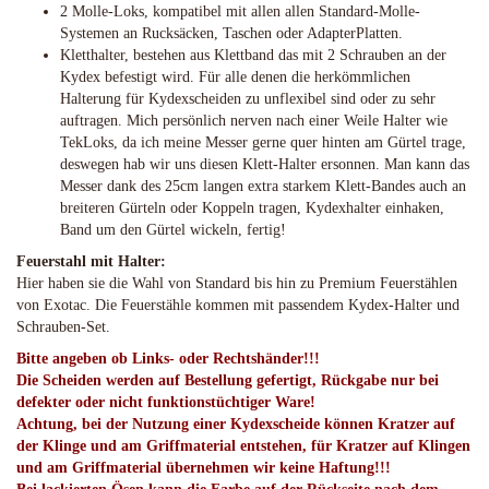
2 Molle-Loks, kompatibel mit allen allen Standard-Molle-
Systemen an Rucksäcken, Taschen oder AdapterPlatten.
Kletthalter, bestehen aus Klettband das mit 2 Schrauben an der
Kydex befestigt wird. Für alle denen die herkömmlichen
Halterung für Kydexscheiden zu unflexibel sind oder zu sehr
auftragen. Mich persönlich nerven nach einer Weile Halter wie
TekLoks, da ich meine Messer gerne quer hinten am Gürtel trage,
deswegen hab wir uns diesen Klett-Halter ersonnen. Man kann das
Messer dank des 25cm langen extra starkem Klett-Bandes auch an
breiteren Gürteln oder Koppeln tragen, Kydexhalter einhaken,
Band um den Gürtel wickeln, fertig!
Feuerstahl mit Halter:
Hier haben sie die Wahl von Standard bis hin zu Premium Feuerstählen
von Exotac. Die Feuerstähle kommen mit passendem Kydex-Halter und
Schrauben-Set.
Bitte angeben ob Links- oder Rechtshänder!!!
Die Scheiden werden auf Bestellung gefertigt, Rückgabe nur bei
defekter oder nicht funktionstüchtiger Ware!
Achtung, bei der Nutzung einer Kydexscheide können Kratzer auf
der Klinge und am Griffmaterial entstehen, für Kratzer auf Klingen
und am Griffmaterial übernehmen wir keine Haftung!!!