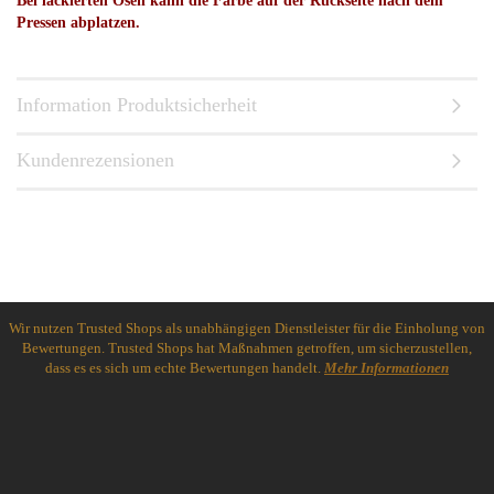
Bei lackierten Ösen kann die Farbe auf der Rückseite nach dem
Pressen abplatzen.
Information Produktsicherheit
Kundenrezensionen
Wir nutzen Trusted Shops als unabhängigen Dienstleister für die Einholung von
Bewertungen. Trusted Shops hat Maßnahmen getroffen, um sicherzustellen,
dass es es sich um echte Bewertungen handelt.
Mehr Informationen