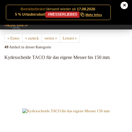
Betriebsferien:
Versand wieder ab
17.08.2026
·
5 % Urlaubsrabatt
#MESSERLIEBE5
Mehr Infos
« Erster
« zurück
weiter »
Letzter »
49
Artikel in dieser Kategorie
Kydexscheide TACO für das eigene Messer bis 150 mm