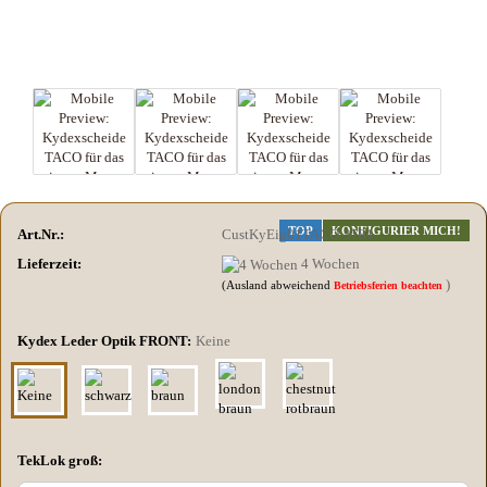
TOP
KONFIGURIER MICH!
Art.Nr.:
CustKyEig01TACO-3781
Lieferzeit:
4 Wochen
)
(Ausland abweichend
Betriebsferien beachten
Kydex Leder Optik FRONT:
Keine
TekLok groß: