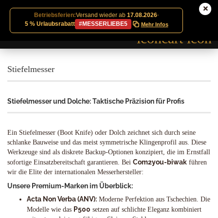
Betriebsferien:
Versand wieder ab
17.08.2026
·
5 % Urlaubsrabatt
#MESSERLIEBE5
Mehr Infos
Stiefelmesser
Stiefelmesser und Dolche: Taktische Präzision für Profis
Ein Stiefelmesser (Boot Knife) oder Dolch zeichnet sich durch seine
schlanke Bauweise und das meist symmetrische Klingenprofil aus. Diese
Werkzeuge sind als diskrete Backup-Optionen konzipiert, die im Ernstfall
Com2you-biwak
sofortige Einsatzbereitschaft garantieren. Bei
führen
wir die Elite der internationalen Messerhersteller:
Unsere Premium-Marken im Überblick:
Acta Non Verba (ANV):
Moderne Perfektion aus Tschechien. Die
P500
Modelle wie das
setzen auf schlichte Eleganz kombiniert