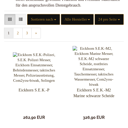
für den anspruchsvollen Dienstgebrauch.
Sortieren nach
pro Seite
Sortieren nach
Alle Hersteller
24 pro Seite
1
2
3
»
Eickhorn S.E.K.-P
Eickhorn S.E.K.-M2
Marine schwarze Scheide
262,90 EUR
326,90 EUR