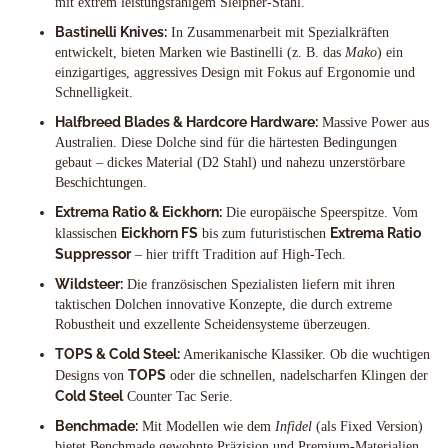
mit extrem leistungsfähigem Sleipner-Stahl.
Bastinelli Knives:
In Zusammenarbeit mit Spezialkräften
entwickelt, bieten Marken wie Bastinelli (z. B. das
Mako
) ein
einzigartiges, aggressives Design mit Fokus auf Ergonomie und
Schnelligkeit.
Halfbreed Blades & Hardcore Hardware:
Massive Power aus
Australien. Diese Dolche sind für die härtesten Bedingungen
gebaut – dickes Material (D2 Stahl) und nahezu unzerstörbare
Beschichtungen.
Extrema Ratio & Eickhorn:
Die europäische Speerspitze. Vom
Eickhorn FS
Extrema Ratio
klassischen
bis zum futuristischen
Suppressor
– hier trifft Tradition auf High-Tech.
Wildsteer:
Die französischen Spezialisten liefern mit ihren
taktischen Dolchen innovative Konzepte, die durch extreme
Robustheit und exzellente Scheidensysteme überzeugen.
TOPS & Cold Steel:
Amerikanische Klassiker. Ob die wuchtigen
TOPS
Designs von
oder die schnellen, nadelscharfen Klingen der
Cold Steel
Counter Tac Serie.
Benchmade:
Mit Modellen wie dem
Infidel
(als Fixed Version)
bietet Benchmade gewohnte Präzision und Premium-Materialien