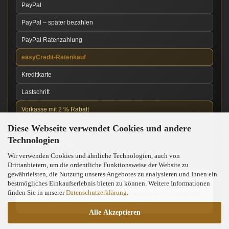
PayPal
PayPal – später bezahlen
PayPal Ratenzahlung
easyCredit-Ratenkauf
Kreditkarte
Lastschrift
Vorkasse mit 2 % Rabatt
Diese Webseite verwendet Cookies und andere
Nachnahme
Technologien
Barzahlung vor Ort
Wir verwenden Cookies und ähnliche Technologien, auch von
Kartenzahlung vor Ort
Drittanbietern, um die ordentliche Funktionsweise der Website zu
gewährleisten, die Nutzung unseres Angebotes zu analysieren und Ihnen ein
News über unseren WhatsApp-Kanal
bestmögliches Einkaufserlebnis bieten zu können. Weitere Informationen
finden Sie in unserer
Datenschutzerklärung
.
Neue Messer, Angebote und Neuigkeiten direkt über WhatsApp
erhalten.
Alle Akzeptieren