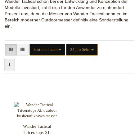
Wander Tactical schon bei der Entwicklung und Konzeption der
Modelle investiert, zahlt sich für den Anwender zu einhundert
Prozent aus, denn die Messer von Wander Tactical nehmen im
Bereich moderner Outdoormesser definitiv eine Sonderstellung
ein.
Sortieren nach
pro Seite
Sortieren nach
24 pro Seite
1
Wander Tactical
Triceratops XL