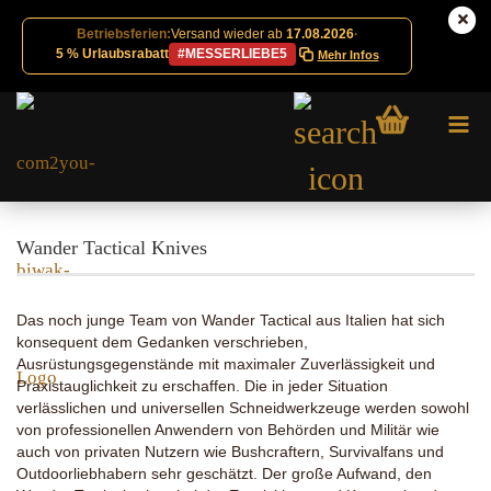
Betriebsferien:
Versand wieder ab
17.08.2026
·
5 % Urlaubsrabatt
#MESSERLIEBE5
Mehr Infos
Wander Tactical Knives
Das noch junge Team von Wander Tactical aus Italien hat sich
konsequent dem Gedanken verschrieben,
Ausrüstungsgegenstände mit maximaler Zuverlässigkeit und
Praxistauglichkeit zu erschaffen. Die in jeder Situation
verlässlichen und universellen Schneidwerkzeuge werden sowohl
von professionellen Anwendern von Behörden und Militär wie
auch von privaten Nutzern wie Bushcraftern, Survivalfans und
Outdoorliebhabern sehr geschätzt. Der große Aufwand, den