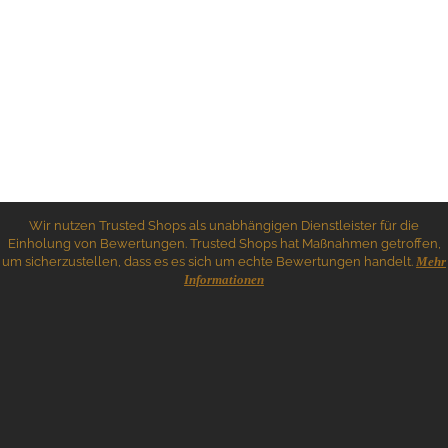
Wir nutzen Trusted Shops als unabhängigen Dienstleister für die
Einholung von Bewertungen. Trusted Shops hat Maßnahmen getroffen,
um sicherzustellen, dass es es sich um echte Bewertungen handelt.
Mehr
Informationen