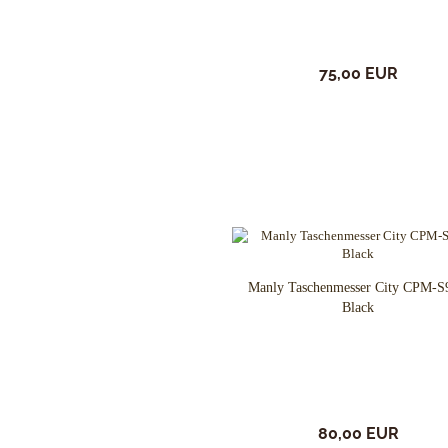
Flytanium
Fobos Knives
Fred Perrin
75,00 EUR
GERBER-Messer
GiantMouse
Glidr
Glock Messer
Halfbreed Blades
Haller
Hartkopf-Messer
HELLE
Higo Irogane
Manly Taschenmesser City CPM-
Higonokami
Black
History Knife & Tool
Hoback Knives
Hoffner
Hogue
Honey Badger
80,00 EUR
Hultafors