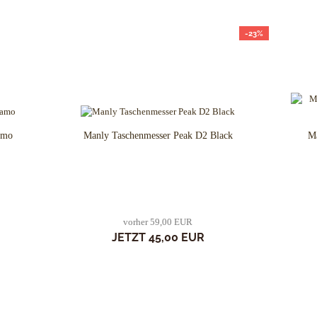
Spyderco
White River Knives
-23%
amo
Manly Taschenmesser Peak D2 Black
Ma
vorher 59,00 EUR
JETZT 45,00 EUR