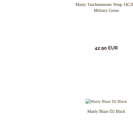
Cuda Knives
Manly Taschenmesser Wasp 14C
Cudeman Messer
Military Green
Dawson Knives
DDR Darrel Ralph Knives
Deejo
Demko Knives
Down Under Knives
42,90 EUR
DPx Gear
Dragon King
EICKHORN
Emerson
EOS
Eräpuu knives
ESEE
Extrema Ratio
Fairbairn-Sykes
Manly Blaze D2 Black
Fällkniven
FKMD Fox Knives
Flagrant Beard Knives