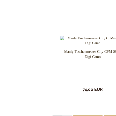
J. Adams Sheffield England
Jack Wolf Knives
JASON PERRY BLADE WORKS
KA-BAR Knives
Kanetsune Seki
Kansept Knives
KARBON KNIVES
Karesuando
Manly Taschenmesser City CPM-
Katz Knives
Digi Camo
Kauhava Knives
Kershaw Messer
Ketuo Knives
KeySmart Knives
Kizer Knives
74,00 EUR
Kunwu Knives
Laguiole Fontenille Pataud
Laguiole Le Fidele
Lappi Knives