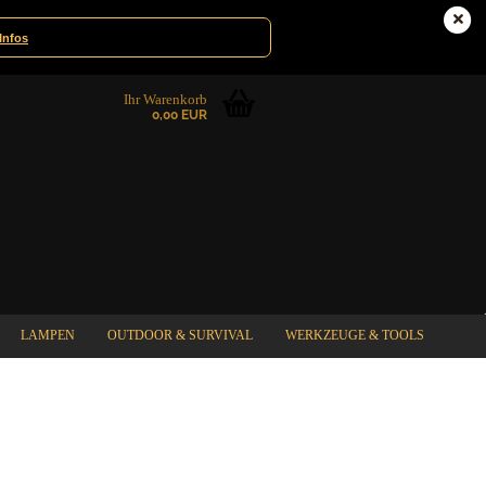
te|Gewinnspiele
Deutschland
Infos
Ihr Warenkorb
0,00 EUR
LAMPEN
OUTDOOR & SURVIVAL
WERKZEUGE & TOOLS
%SPECIAL SALE%