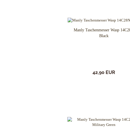
Outdoormesser
Blackjack knives
Jagdmesser
Blade Tech
Kinder und Jugendmesser
Böker
Macheten und Khukuris
Bradford Knives
Manly Taschenmesser Wasp 14C
Puukko´s - Nordische Messer
Brisa EnZo
Black
Rasiermesser
Brous Blades
Rettungs-Messer u.-Tools
BUCK-Messer
Sammler-u. Special Editionen
BucknBear Knives
Schnitzmesser
Case Knives
Schweizer Offiziers-Messer
Chaves Knives
42,90 EUR
Stiefelmesser
Citadel
Taktische Messer
CIVIVI Knives
Taschenmesser
CJRB Knives
Taucher-Messer
Coast Knives
Trachtenmesser
CobraTec
Trainingswaffen / Bokken
Cold Steel
Wurfmesser und Wurfäxte
Condor Tool & Knife
Etuis, Scheiden und Zubehör
CRKT
Schärfsysteme