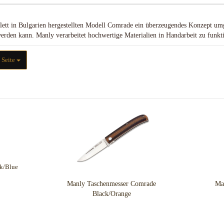
Chroma Scales
Lederverarbeitungs Kits
LEDLENSER Zubehör
Flytanium
Werkzeuge/Schneiden
ett in Bulgarien hergestellten Modell Comrade ein überzeugendes Konzept umg
Glow Rhino
erden kann. Manly verarbeitet hochwertige Materialien in Handarbeit zu funkt
LynchNW
Mummert Knives
ite
 Seite
Abschlußkappen
Aluminium
Bronze
Griffmaterial Acryl
Griffmaterial Carbonfiber
Griffmaterial G-10
Griffmaterial Hölzer
Griffmaterial Horn & Knochen
Griffmaterial Hybrid
Griffmaterial Inlace
Rucksäcke & Taschen gebraucht
Manly Taschenmesser Comrade
Ma
neuwertig
Griffmaterial Juma / Polyester
Black/Orange
Rucksäcke & Taschen neu
Griffmaterial Micarta
Griffschrauben / Nieten