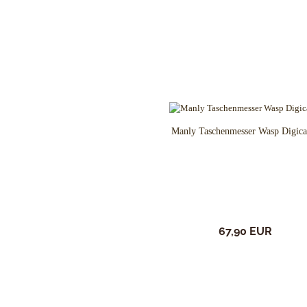
Schlafsysteme Zelte
Sonstiges
Anglermesser und Filiermesser
ACTA NON VERBA KNIVES
Arbeitsmesser
Ahti Knives
Auto Knives
Al Mar Messer
Manly Taschenmesser Wasp Digic
Bajonette
American Tomahawk
Beile und Äxte
Antonini Knives
Boots und Seglermesser
APOC
Bowie-Messer
Artisan Cutlery
Cord- und Mini-Knives
ARTO KNIVES
Damast-Messer
Bark River Knives
67,90 EUR
Einhandmesser
Bastinelli Knives
Friction Folder
Bastion Gear
Gentleman Knives
Becker Knives BK
Hirsch und Saufänger/Saufedern
Benchmade Knives
Jagd, Survival, Bushcraft,
Bestech Knives