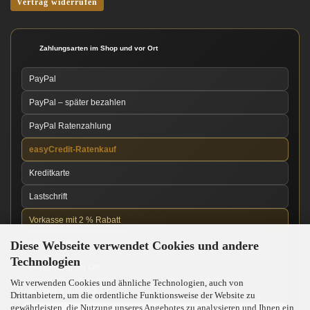
Vertrag widerrufen
Zahlungsarten im Shop und vor Ort
PayPal
PayPal – später bezahlen
PayPal Ratenzahlung
easyCredit-Ratenkauf
Kreditkarte
Lastschrift
Vorkasse mit 2 % Rabatt
Diese Webseite verwendet Cookies und andere
Nachnahme
Technologien
Barzahlung vor Ort
Wir verwenden Cookies und ähnliche Technologien, auch von
Kartenzahlung vor Ort
Drittanbietern, um die ordentliche Funktionsweise der Website zu
gewährleisten, die Nutzung unseres Angebotes zu analysieren und Ihnen ein