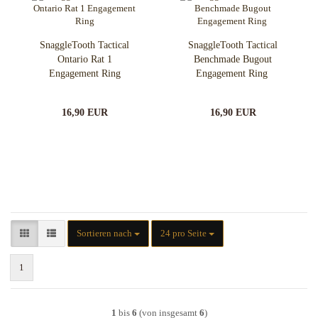
SnaggleTooth Tactical
SnaggleTooth Tactical
Ontario Rat 1
Benchmade Bugout
Engagement Ring
Engagement Ring
16,90 EUR
16,90 EUR
Sortieren nach
pro Seite
Sortieren nach
24 pro Seite
1
1
bis
6
(von insgesamt
6
)