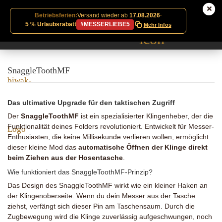
Betriebsferien:
Versand wieder ab
17.08.2026
·
5 % Urlaubsrabatt
#MESSERLIEBE5
Mehr Infos
SnaggleToothMF
Das ultimative Upgrade für den taktischen Zugriff
Der
SnaggleToothMF
ist ein spezialisierter Klingenheber, der die
Funktionalität deines Folders revolutioniert. Entwickelt für Messer-
Enthusiasten, die keine Millisekunde verlieren wollen, ermöglicht
dieser kleine Mod das
automatische Öffnen der Klinge direkt
beim Ziehen aus der Hosentasche
.
Wie funktioniert das SnaggleToothMF-Prinzip?
Das Design des SnaggleToothMF wirkt wie ein kleiner Haken an
der Klingenoberseite. Wenn du dein Messer aus der Tasche
ziehst, verfängt sich dieser Pin am Taschensaum. Durch die
Zugbewegung wird die Klinge zuverlässig aufgeschwungen, noch