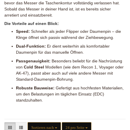
bevor das Messer die Taschenkontur vollständig verlassen hat.
Sobald das Messer in deiner Hand ist, ist es bereits sicher
arretiert und einsatzbereit.
Die Vorteile auf einen Blick:
Speed:
Schneller als jeder Flipper oder Daumenpin – die
Klinge öffnet sich passiv während der Ziehbewegung.
Dual-Funktion:
Er dient weiterhin als komfortabler
Daumenpin für das manuelle Öffnen.
Passgenauigkeit:
Besonders beliebt für die Nachrüstung
von
Cold Steel
Modellen (wie dem Recon 1, Voyager oder
AK-47), passt aber auch auf viele andere Messer mit
Standard-Daumenpin-Bohrung.
Robuste Bauweise:
Gefertigt aus hochfesten Materialien,
um den Belastungen im täglichen Einsatz (EDC)
standzuhalten.
Sortieren nach
pro Seite
Sortieren nach
24 pro Seite