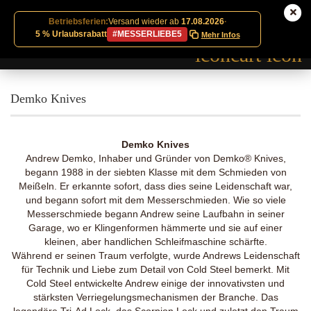
Betriebsferien:
Versand wieder ab
17.08.2026
·
5 % Urlaubsrabatt
#MESSERLIEBE5
Mehr Infos
Demko Knives
Demko Knives
Andrew Demko, Inhaber und Gründer von Demko® Knives,
begann 1988 in der siebten Klasse mit dem Schmieden von
Meißeln. Er erkannte sofort, dass dies seine Leidenschaft war,
und begann sofort mit dem Messerschmieden. Wie so viele
Messerschmiede begann Andrew seine Laufbahn in seiner
Garage, wo er Klingenformen hämmerte und sie auf einer
kleinen, aber handlichen Schleifmaschine schärfte.
Während er seinen Traum verfolgte, wurde Andrews Leidenschaft
für Technik und Liebe zum Detail von Cold Steel bemerkt. Mit
Cold Steel entwickelte Andrew einige der innovativsten und
stärksten Verriegelungsmechanismen der Branche. Das