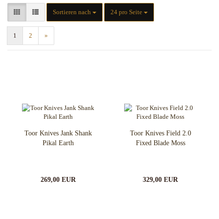
Sortieren nach
pro Seite
Sortieren nach
24 pro Seite
1
2
»
Toor Knives Jank Shank
Toor Knives Field 2.0
Pikal Earth
Fixed Blade Moss
269,00 EUR
329,00 EUR