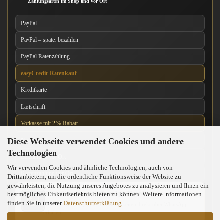
Zahlungsarten im Shop und vor Ort
PayPal
PayPal – später bezahlen
PayPal Ratenzahlung
easyCredit-Ratenkauf
Kreditkarte
Lastschrift
Vorkasse mit 2 % Rabatt
Diese Webseite verwendet Cookies und andere
Nachnahme
Technologien
Barzahlung vor Ort
Wir verwenden Cookies und ähnliche Technologien, auch von
Kartenzahlung vor Ort
Drittanbietern, um die ordentliche Funktionsweise der Website zu
gewährleisten, die Nutzung unseres Angebotes zu analysieren und Ihnen ein
News über unseren WhatsApp-Kanal
bestmögliches Einkaufserlebnis bieten zu können. Weitere Informationen
finden Sie in unserer
Datenschutzerklärung
.
Neue Messer, Angebote und Neuigkeiten direkt über WhatsApp
erhalten.