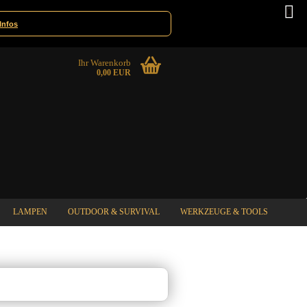
innspiele
Deutschland
Infos
Ihr Warenkorb
0,00 EUR
LAMPEN
OUTDOOR & SURVIVAL
WERKZEUGE & TOOLS
%SPECIAL SALE%