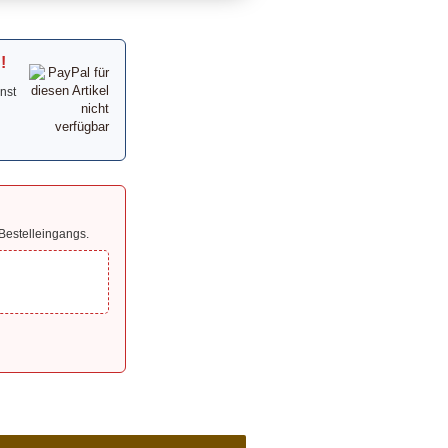
!
nst
Bestelleingangs.