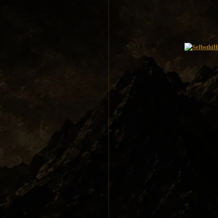
Spyderco
White River Knives