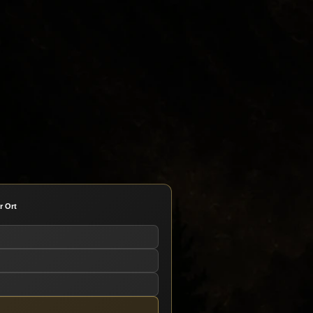
r Ort