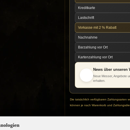
Kreditkarte
Lastschrift
Vorkasse mit 2 % Rabatt
Nachnahme
Barzahlung vor Ort
Kartenzahlung vor Ort
News über unseren 
Neue Messer, Angebote un
erhalten.
Die tatsächlich verfügbaren Zahlungsarten 
können je nach Warenkorb und Zahlungsdien
hnologien