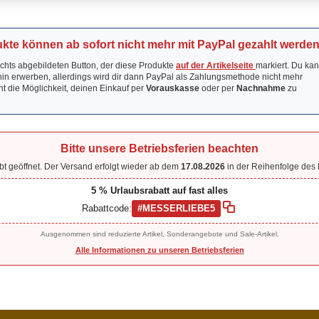
Chroma Scales
Lederverarbeitungs Kits
LEDLENSER Zubehör
Flytanium
Werkzeuge/Schneiden
Glow Rhino
kte können ab sofort nicht mehr mit PayPal gezahlt werden
LynchNW
echts abgebildeten Button, der diese Produkte
auf der Artikelseite
markiert. Du kan
Mummert Knives
hin erwerben, allerdings wird dir dann PayPal als Zahlungsmethode nicht mehr
ht die Möglichkeit, deinen Einkauf per
Vorauskasse
oder per
Nachnahme
zu
Abschlußkappen
Aluminium
Bronze
Bitte unsere Betriebsferien beachten
Griffmaterial Acryl
bt geöffnet. Der Versand erfolgt wieder ab dem
17.08.2026
in der Reihenfolge des 
Griffmaterial Carbonfiber
Griffmaterial G-10
5 % Urlaubsrabatt auf fast alles
Griffmaterial Hölzer
Rabattcode:
#MESSERLIEBE5
Griffmaterial Horn & Knochen
Ausgenommen sind reduzierte Artikel, Sonderangebote und Sale-Artikel.
Griffmaterial Hybrid
Alle Informationen zu unseren Betriebsferien
Griffmaterial Inlace
Rucksäcke & Taschen gebraucht
neuwertig
Griffmaterial Juma / Polyester
Rucksäcke & Taschen neu
Griffmaterial Micarta
Griffschrauben / Nieten