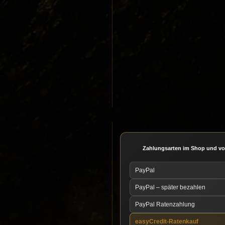
Zahlungsarten im Shop und vo
PayPal
PayPal – später bezahlen
PayPal Ratenzahlung
easyCredit-Ratenkauf