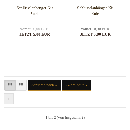
Schlüsselanhänger Kit
Schlüsselanhänger Kit
Panda
Eule
vorher 10,00 EUR
vorher 10,00 EUR
JETZT 5,00 EUR
JETZT 5,00 EUR
Sortieren nach
pro Seite
Sortieren nach
24 pro Seite
1
1
bis
2
(von insgesamt
2
)