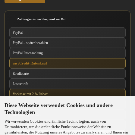
Zahlungsarten im Shop und vor Ort
PayPal
PayPal – später bezahlen
PayPal Ratenzahlung
easyCredit-Ratenkauf
Kreditkarte
Lastschrift
Vorkasse mit 2 % Rabatt
Diese Webseite verwendet Cookies und andere
Nachnahme
Technologien
Barzahlung vor Ort
Wir verwenden Cookies und ähnliche Technologien, auch von
Kartenzahlung vor Ort
Drittanbietern, um die ordentliche Funktionsweise der Website zu
gewährleisten, die Nutzung unseres Angebotes zu analysieren und Ihnen ein