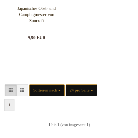
Japanisches Obst- und
Campingmesser von
Suncraft
9,90 EUR
Sortieren nach
pro Seite
Sortieren nach
24 pro Seite
1
1
bis
1
(von insgesamt
1
)