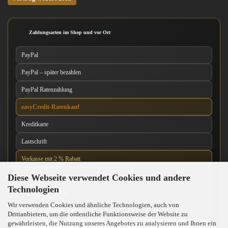
Zahlungsarten im Shop und vor Ort
PayPal
PayPal – später bezahlen
PayPal Ratenzahlung
easyCredit-Ratenkauf
Kreditkarte
Lastschrift
Vorkasse mit 2 % Rabatt
Diese Webseite verwendet Cookies und andere
Nachnahme
Technologien
Barzahlung vor Ort
Wir verwenden Cookies und ähnliche Technologien, auch von
Kartenzahlung vor Ort
Drittanbietern, um die ordentliche Funktionsweise der Website zu
gewährleisten, die Nutzung unseres Angebotes zu analysieren und Ihnen ein