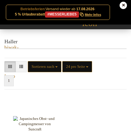
Betriebsferien:
Versand wieder ab
17.08.2026
·
5 % Urlaubsrabatt
#MESSERLIEBE5
Mehr Infos
Haller
Sortieren nach
pro Seite
Sortieren nach
24 pro Seite
1