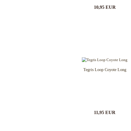
Outdoormesser
Blackjack knives
10,95 EUR
Jagdmesser
Blade Tech
Kinder und Jugendmesser
Böker
Macheten und Khukuris
Bradford Knives
Puukko´s - Nordische Messer
Brisa EnZo
Rasiermesser
Brous Blades
Rettungs-Messer u.-Tools
BUCK-Messer
Sammler-u. Special Editionen
BucknBear Knives
Schnitzmesser
Case Knives
Schweizer Offiziers-Messer
Chaves Knives
Tegris Loop Coyote Long
Stiefelmesser
Citadel
Taktische Messer
CIVIVI Knives
Taschenmesser
CJRB Knives
Taucher-Messer
Coast Knives
Trachtenmesser
CobraTec
Trainingswaffen / Bokken
Cold Steel
11,95 EUR
Wurfmesser und Wurfäxte
Condor Tool & Knife
Etuis, Scheiden und Zubehör
CRKT
Schärfsysteme