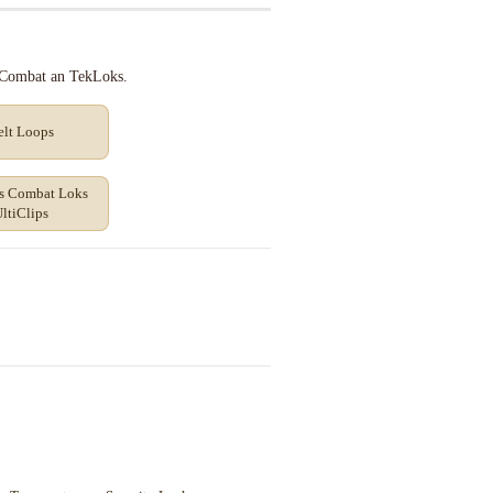
, Combat an TekLoks.
elt Loops
s Combat Loks
ltiClips