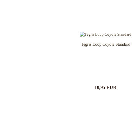
Cuda Knives
Cudeman Messer
Dawson Knives
DDR Darrel Ralph Knives
Deejo
Demko Knives
Down Under Knives
Tegris Loop Coyote Standard
DPx Gear
Dragon King
EICKHORN
Emerson
EOS
Eräpuu knives
10,95 EUR
ESEE
Extrema Ratio
Fairbairn-Sykes
Fällkniven
FKMD Fox Knives
Flagrant Beard Knives