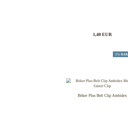
J. Adams Sheffield England
Jack Wolf Knives
JASON PERRY BLADE WORKS
KA-BAR Knives
Kanetsune Seki
1,40 EUR
Kansept Knives
KARBON KNIVES
Karesuando
5% RAB
Katz Knives
Kauhava Knives
Kershaw Messer
Ketuo Knives
KeySmart Knives
Kizer Knives
Böker Plus Belt Clip Ambidex
Kunwu Knives
Laguiole Fontenille Pataud
Laguiole Le Fidele
Lappi Knives