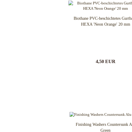
Flytanium
Fobos Knives
Fred Perrin
Biothane PVC-beschichtetes Gurtb
GERBER-Messer
HEXA 'Neon Orange' 20 mm
GiantMouse
Glidr
Glock Messer
Halfbreed Blades
Haller
4,50 EUR
Hartkopf-Messer
HELLE
Higo Irogane
Higonokami
History Knife & Tool
Hoback Knives
Hoffner
Hogue
Honey Badger
Finishing Washers Countersunk A
Hultafors
Green