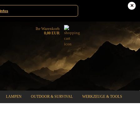
te|Gewinnspiele
Deutschland
Infos
Ihr Warenkorb
0,00 EUR
LAMPEN
OUTDOOR & SURVIVAL
WERKZEUGE & TOOLS
%SPECIAL SALE%