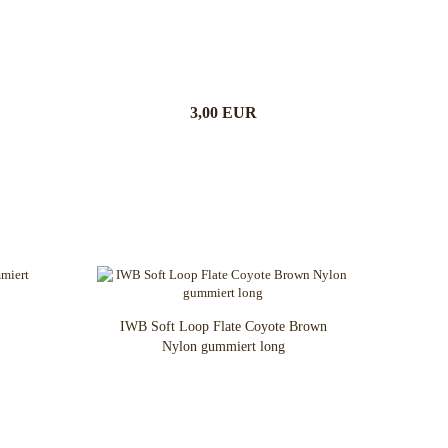
Spyderco
White River Knives
3,00 EUR
IWB Soft Loop Flate Coyote Brown
Nylon gummiert long