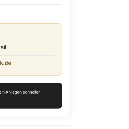
ail
k.de
in Anliegen schneller