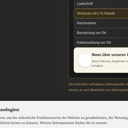
Lastschrift
Vorkasse mit 2 % Rabatt
Nachnahme
Barzahlung vor Ort
Kartenzahlung vor Ort
News über unseren 
Neue Messer, Angebote un
erhalten.
Die tatsächlich verfügbaren Zahlungsarten 
können je nach Warenkorb und Zahlungsdien
hnologien
rn, um die ordentliche Funktionsweise der Website zu gewährleisten, die Nutzung
lebnis bieten zu können. Weitere Informationen finden Sie in unserer