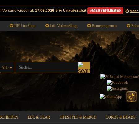
n:
Versand wieder ab
17.08.2026
·
5 % Urlaubsrabatt
#MESSERLIEBE5
Mehr 
NEU im Shop
Info Vorbestellung
Bonusprogramm
Rabat
Suche...
Alle
SCHEIDEN
EDC & GEAR
LIFESTYLE & MERCH
CORDS & BEADS