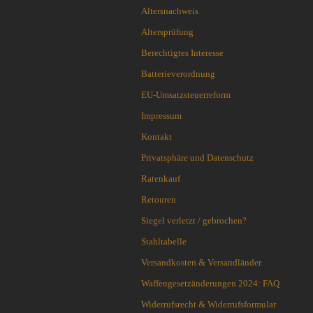
Altersnachweis
Wurfmesser und Wurfäxte
Condor Tool & Knife
Etuis, Scheiden und Zubehör
Altersprüfung
CRKT
Schärfsysteme
Cuda Knives
Berechtigtes Interesse
Cudeman Messer
Batterieverordnung
Dawson Knives
EU-Umsatzsteuerreform
DDR Darrel Ralph Knives
Impressum
Deejo
Demko Knives
Kontakt
Down Under Knives
Privatsphäre und Datenschutz
DPx Gear
Ratenkauf
Dragon King
Retouren
EICKHORN
Emerson
Siegel verletzt / gebrochen?
EOS
Stahltabelle
Eräpuu knives
Versandkosten & Versandländer
ESEE
Waffengesetzänderungen 2024: FAQ
Extrema Ratio
Fairbairn-Sykes
Widerrufsrecht & Widerrufsformular