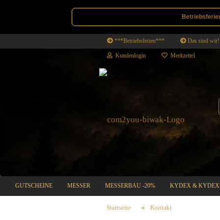
Betriebsferie
***Betriebsferien***
Das sind wir!
Kundenlogin
Merkzettel
GUTSCHEINE
MESSER
MESSERBAU -20%
KYDEX & KYDEX
SALE | DEALS
Startseite
»
Kontakt