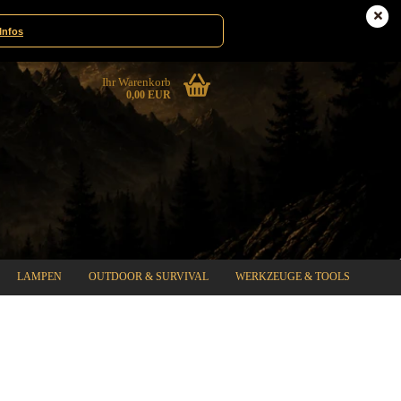
Deutschland
Kundenlogin
Infos
Ihr Warenkorb
0,00 EUR
LAMPEN
OUTDOOR & SURVIVAL
WERKZEUGE & TOOLS
%SPECIAL SALE%