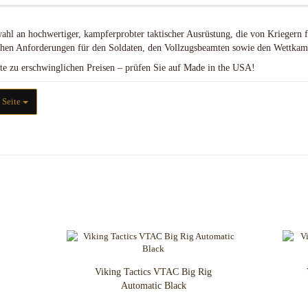
Chroma Scales
Lederverarbeitungs Kits
LEDLENSER Zubehör
Flytanium
Werkzeuge/Schneiden
wahl an hochwertiger, kampferprobter taktischer Ausrüstung, die von Krieger
Glow Rhino
ischen Anforderungen für den Soldaten, den Vollzugsbeamten sowie den Wettkam
LynchNW
kte zu erschwinglichen Preisen – prüfen Sie auf Made in the USA!
Mummert Knives
ite
 Seite
Abschlußkappen
Aluminium
Bronze
Griffmaterial Acryl
Griffmaterial Carbonfiber
Griffmaterial G-10
Griffmaterial Hölzer
Griffmaterial Horn & Knochen
Griffmaterial Hybrid
Griffmaterial Inlace
Rucksäcke & Taschen gebraucht
neuwertig
Griffmaterial Juma / Polyester
Viking Tactics VTAC Big Rig
Rucksäcke & Taschen neu
Griffmaterial Micarta
Automatic Black
Griffschrauben / Nieten