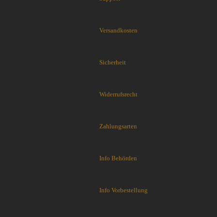
Flytanium
Fobos Knives
Fred Perrin
Versandkosten
GERBER-Messer
GiantMouse
Sicherheit
Glidr
Glock Messer
Halfbreed Blades
Widerrufsrecht
Haller
Hartkopf-Messer
HELLE
Zahlungsarten
Higo Irogane
Higonokami
History Knife & Tool
Info Behörden
Hoback Knives
Hoffner
Info Vorbestellung
Hogue
Honey Badger
Hultafors