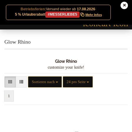
Betriebsferien:
Versand wieder ab
17.08.2026
·
5 % Urlaubsrabatt
#MESSERLIEBE5
Mehr Infos
Glow Rhino
Glow Rhino
customize your knife!
Sortieren nach
pro Seite
Sortieren nach
24 pro Seite
1