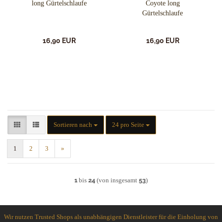
long Gürtelschlaufe
Coyote long
Gürtelschlaufe
16,90 EUR
16,90 EUR
Sortieren nach
pro Seite
Sortieren nach
24 pro Seite
1
2
3
»
1
bis
24
(von insgesamt
53
)
Wir nutzen Trusted Shops als unabhängigen Dienstleister für die Einholung von