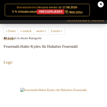
Betriebsferien:
Versand wieder ab
17.08.2026
·
5 % Urlaubsrabatt
#MESSERLIEBE5
Mehr Infos
« Erster
« zurück
weiter »
Letzter »
49
Artikel in dieser Kategorie
Feuerstahl-Halter Kydex für Hultafors Feuerstahl