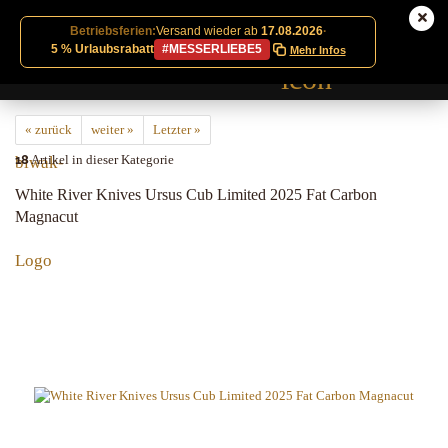
Betriebsferien:
Versand wieder ab
17.08.2026
·
5 % Urlaubsrabatt
#MESSERLIEBE5
Mehr Infos
« zurück
weiter »
Letzter »
18
Artikel in dieser Kategorie
White River Knives Ursus Cub Limited 2025 Fat Carbon
Magnacut