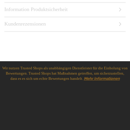
Information Produktsicherheit
Kundenrezensionen
Wir nutzen Trusted Shops als unabhängigen Dienstleister für die Einholung von
Bewertungen. Trusted Shops hat Maßnahmen getroffen, um sicherzustellen,
dass es es sich um echte Bewertungen handelt.
Mehr Informationen