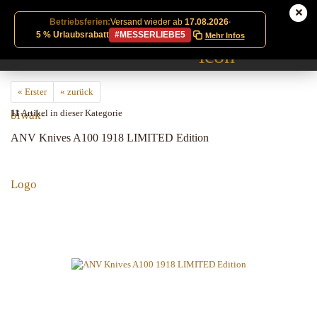
Betriebsferien:
Versand wieder ab
17.08.2026
·
5 % Urlaubsrabatt
#MESSERLIEBE5
Mehr Infos
« Erster
« zurück
11
Artikel in dieser Kategorie
ANV Knives A100 1918 LIMITED Edition