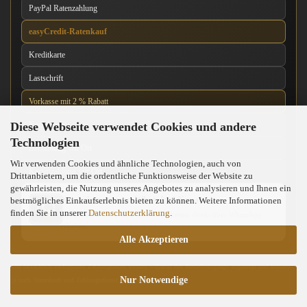
PayPal Ratenzahlung
easyCredit-Ratenkauf
Kreditkarte
Lastschrift
Vorkasse mit 2 % Rabatt
Diese Webseite verwendet Cookies und andere
Nachnahme
Technologien
Barzahlung vor Ort
Wir verwenden Cookies und ähnliche Technologien, auch von
Kartenzahlung vor Ort
Drittanbietern, um die ordentliche Funktionsweise der Website zu
gewährleisten, die Nutzung unseres Angebotes zu analysieren und Ihnen ein
News über unseren WhatsApp-Kanal
bestmögliches Einkaufserlebnis bieten zu können. Weitere Informationen
finden Sie in unserer
Datenschutzerklärung
.
Neue Messer, Angebote und Neuigkeiten direkt über WhatsApp
erhalten.
Alle Akzeptieren
Die tatsächlich verfügbaren Zahlungsarten werden während des Bestellvorgangs angezeigt und können
Nur Notwendige
je nach Warenkorb und Zahlungsdienstleister abweichen.