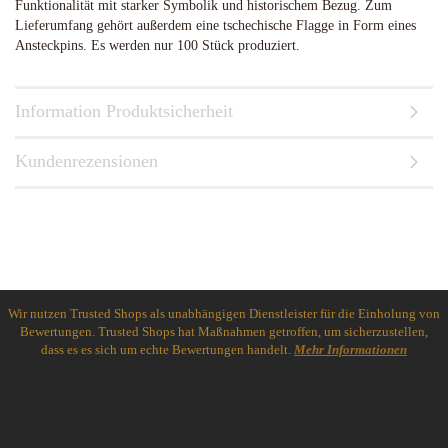
Funktionalität mit starker Symbolik und historischem Bezug. Zum
Lieferumfang gehört außerdem eine tschechische Flagge in Form eines
Ansteckpins. Es werden nur 100 Stück produziert.
Information Produktsicherheit
Kundenrezensionen
Wir nutzen Trusted Shops als unabhängigen Dienstleister für die Einholung von
Bewertungen. Trusted Shops hat Maßnahmen getroffen, um sicherzustellen,
dass es es sich um echte Bewertungen handelt.
Mehr Informationen