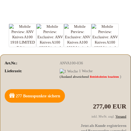
Art.Nr.:
ANVA100-036
Lieferzeit:
1 Woche
)
(Ausland abweichend
Betriebsferien beachten
277
Bonuspunkte sichern
277,00 EUR
inkl. MwSt. zzgl.
Versand
Jetzt als Kunde registrieren
und Bonuspunkte sammeln!