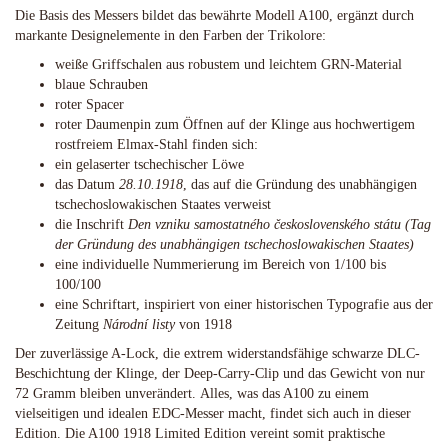
Die Basis des Messers bildet das bewährte Modell A100, ergänzt durch
markante Designelemente in den Farben der Trikolore:
weiße Griffschalen aus robustem und leichtem GRN-Material
blaue Schrauben
roter Spacer
roter Daumenpin zum Öffnen auf der Klinge aus hochwertigem
rostfreiem Elmax-Stahl finden sich:
ein gelaserter tschechischer Löwe
das Datum
28.10.1918
, das auf die Gründung des unabhängigen
tschechoslowakischen Staates verweist
die Inschrift
Den vzniku samostatného československého státu (Tag
der Gründung des unabhängigen tschechoslowakischen Staates)
eine individuelle Nummerierung im Bereich von 1/100 bis
100/100
eine Schriftart, inspiriert von einer historischen Typografie aus der
Zeitung
Národní listy
von 1918
Der zuverlässige A-Lock, die extrem widerstandsfähige schwarze DLC-
Beschichtung der Klinge, der Deep-Carry-Clip und das Gewicht von nur
72 Gramm bleiben unverändert. Alles, was das A100 zu einem
vielseitigen und idealen EDC-Messer macht, findet sich auch in dieser
Edition. Die A100 1918 Limited Edition vereint somit praktische