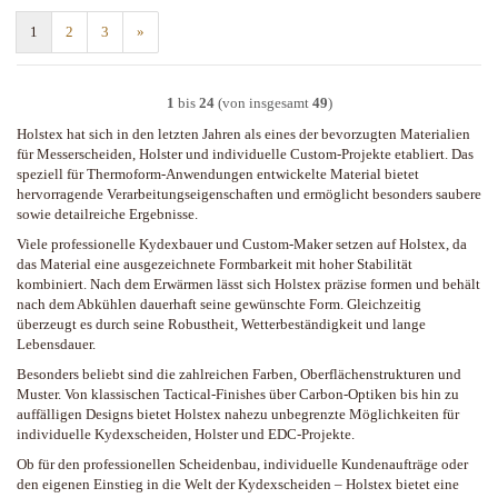
1
2
3
»
1
bis
24
(von insgesamt
49
)
Holstex hat sich in den letzten Jahren als eines der bevorzugten Materialien
für Messerscheiden, Holster und individuelle Custom-Projekte etabliert. Das
speziell für Thermoform-Anwendungen entwickelte Material bietet
hervorragende Verarbeitungseigenschaften und ermöglicht besonders saubere
sowie detailreiche Ergebnisse.
Viele professionelle Kydexbauer und Custom-Maker setzen auf Holstex, da
das Material eine ausgezeichnete Formbarkeit mit hoher Stabilität
kombiniert. Nach dem Erwärmen lässt sich Holstex präzise formen und behält
nach dem Abkühlen dauerhaft seine gewünschte Form. Gleichzeitig
überzeugt es durch seine Robustheit, Wetterbeständigkeit und lange
Lebensdauer.
Besonders beliebt sind die zahlreichen Farben, Oberflächenstrukturen und
Muster. Von klassischen Tactical-Finishes über Carbon-Optiken bis hin zu
auffälligen Designs bietet Holstex nahezu unbegrenzte Möglichkeiten für
individuelle Kydexscheiden, Holster und EDC-Projekte.
Ob für den professionellen Scheidenbau, individuelle Kundenaufträge oder
den eigenen Einstieg in die Welt der Kydexscheiden – Holstex bietet eine