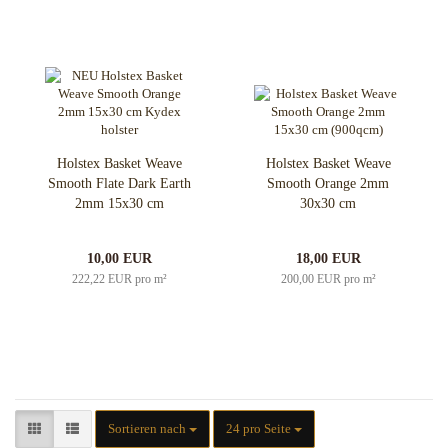
Holstex Basket Weave
Holstex Basket Weave
Smooth Flate Dark Earth
Smooth Orange 2mm
2mm 15x30 cm
30x30 cm
10,00 EUR
18,00 EUR
222,22 EUR pro m²
200,00 EUR pro m²
Sortieren nach
pro Seite
Sortieren nach
24 pro Seite