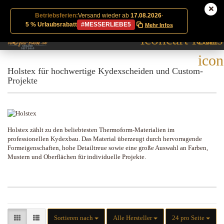
Betriebsferien:
Versand wieder ab
17.08.2026
·
5 % Urlaubsrabatt
#MESSERLIEBE5
Mehr Infos
Holstex für hochwertige Kydexscheiden und Custom-
Projekte
Holstex zählt zu den beliebtesten Thermoform-Materialien im
professionellen Kydexbau. Das Material überzeugt durch hervorragende
Formeigenschaften, hohe Detailtreue sowie eine große Auswahl an Farben,
Mustern und Oberflächen für individuelle Projekte.
Sortieren nach
pro Seite
Sortieren nach
Alle Hersteller
24 pro Seite