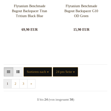
Flytanium Benchmade
Flytanium Benchmade
Bugout Backspacer Titan
Bugout Backspacer G10
Tritium Black Blue
OD Green
69,90 EUR
15,90 EUR
Sortieren nach
pro Seite
Sortieren nach
24 pro Seite
1
2
3
»
1
bis
24
(von insgesamt
50
)