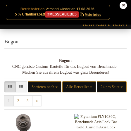
Betriebsferien:
Versand wieder ab
17.08.2026
·
5 % Urlaubsrabatt
#MESSERLIEBE5
Mehr Infos
Bugout
Bugout
CNC gefräste Custom-Bauteile für das Bugout von Benchmade.
Machen Sie aus ihrem Bugout was ganz Besonderes!
Sortieren nach
pro Seite
Sortieren nach
Alle Hersteller
24 pro Seite
1
2
3
»