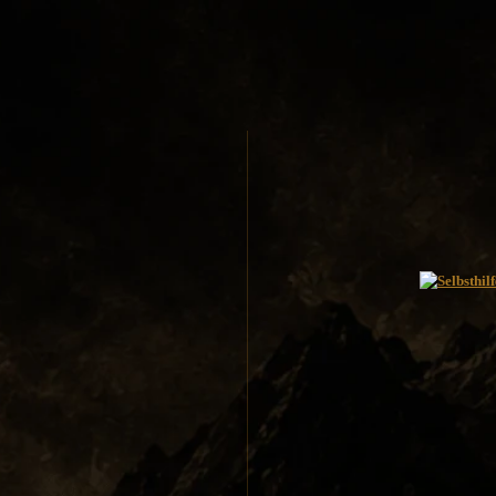
Spyderco
White River Knives