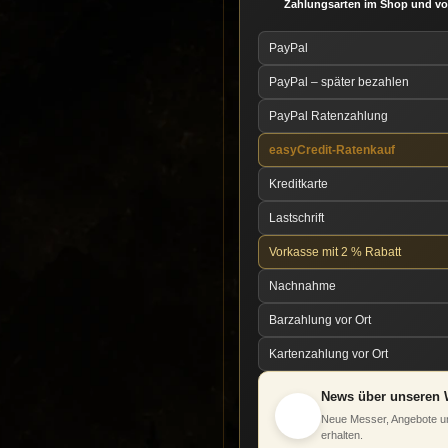
Zahlungsarten im Shop und vo
PayPal
PayPal – später bezahlen
PayPal Ratenzahlung
easyCredit-Ratenkauf
Kreditkarte
Lastschrift
Vorkasse mit 2 % Rabatt
Nachnahme
Barzahlung vor Ort
Kartenzahlung vor Ort
News über unseren 
Neue Messer, Angebote un
erhalten.