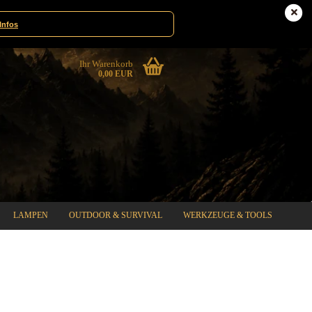
te|Gewinnspiele
Deutschland
Infos
Ihr Warenkorb
0,00 EUR
LAMPEN
OUTDOOR & SURVIVAL
WERKZEUGE & TOOLS
%SPECIAL SALE%