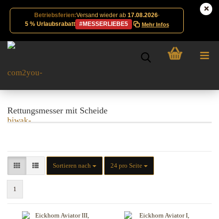
Betriebsferien:
Versand wieder ab
17.08.2026
·
5 % Urlaubsrabatt
#MESSERLIEBE5
Mehr Infos
Rettungsmesser mit Scheide
Sortieren nach
pro Seite
Sortieren nach
24 pro Seite
1