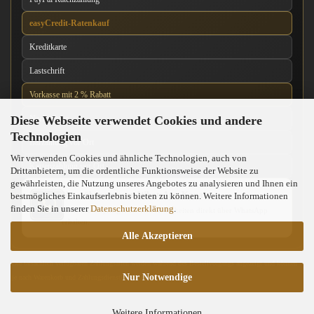
easyCredit-Ratenkauf
Kreditkarte
Lastschrift
Vorkasse mit 2 % Rabatt
Diese Webseite verwendet Cookies und andere
Nachnahme
Technologien
Barzahlung vor Ort
Wir verwenden Cookies und ähnliche Technologien, auch von
Kartenzahlung vor Ort
Drittanbietern, um die ordentliche Funktionsweise der Website zu
gewährleisten, die Nutzung unseres Angebotes zu analysieren und Ihnen ein
News über unseren WhatsApp-Kanal
bestmögliches Einkaufserlebnis bieten zu können. Weitere Informationen
finden Sie in unserer
Datenschutzerklärung
.
Neue Messer, Angebote und Neuigkeiten direkt über WhatsApp
erhalten.
Alle Akzeptieren
Die tatsächlich verfügbaren Zahlungsarten werden während des Bestellvorgangs angezeigt und können
Nur Notwendige
je nach Warenkorb und Zahlungsdienstleister abweichen.
Weitere Informationen