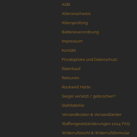
Trainingswaffen / Bokken
AGB
CRKT
Wurfmesser und Wurfäxte
Altersnachweis
Cuda Knives
Etuis, Scheiden und Zubehör
Cudeman Messer
Schärfsysteme
Altersprüfung
Dawson Knives
Batterieverordnung
DDR Darrel Ralph Knives
Impressum
Deejo
Kontakt
Demko Knives
Down Under Knives
Privatsphäre und Datenschutz
DPx Gear
Ratenkauf
Dragon King
Retouren
EICKHORN
Rockwell Härte
Emerson
EOS
Siegel verletzt / gebrochen?
Eräpuu knives
Stahltabelle
ESEE
Versandkosten & Versandländer
Extrema Ratio
Waffengesetzänderungen 2024: FAQ
Fairbairn-Sykes
Fällkniven
Widerrufsrecht & Widerrufsformular