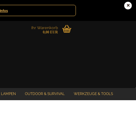
ele
Deutschland
Infos
Ihr Warenkorb
0,00 EUR
LAMPEN
OUTDOOR & SURVIVAL
WERKZEUGE & TOOLS
%SPECIAL SALE%