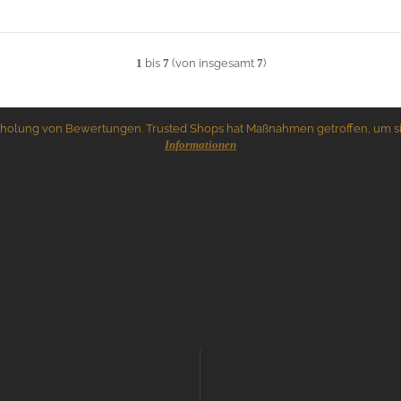
1
bis
7
(von insgesamt
7
)
Einholung von Bewertungen. Trusted Shops hat Maßnahmen getroffen, um s
Informationen