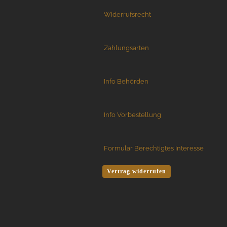
Honey Badger
Widerrufsrecht
Hultafors
J. Adams Sheffield England
Jack Wolf Knives
Zahlungsarten
JASON PERRY BLADE WORKS
KA-BAR Knives
Kanetsune Seki
Info Behörden
Kansept Knives
KARBON KNIVES
Info Vorbestellung
Karesuando
Katz Knives
Kauhava Knives
Formular Berechtigtes Interesse
Kershaw Messer
Ketuo Knives
Vertrag widerrufen
KeySmart Knives
Kizer Knives
Kunwu Knives
Laguiole Fontenille Pataud
Laguiole Le Fidele