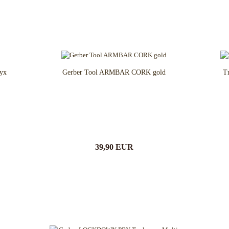
Spyderco
White River Knives
yx
Gerber Tool ARMBAR CORK gold
Tr
39,90 EUR