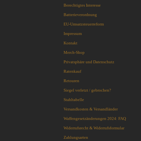
Flytanium
Berechtigtes Interesse
Fobos Knives
Batterieverordnung
Fred Perrin
EU-Umsatzsteuerreform
GERBER-Messer
Impressum
GiantMouse
Glidr
Kontakt
Glock Messer
Merch-Shop
Halfbreed Blades
Privatsphäre und Datenschutz
Haller
Ratenkauf
Hartkopf-Messer
HELLE
Retouren
Higo Irogane
Siegel verletzt / gebrochen?
Higonokami
Stahltabelle
History Knife & Tool
Versandkosten & Versandländer
Hoback Knives
Hoffner
Waffengesetzänderungen 2024: FAQ
Hogue
Widerrufsrecht & Widerrufsformular
Honey Badger
Zahlungsarten
Hultafors