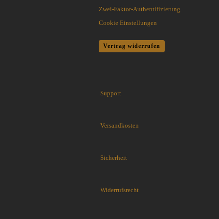
Zwei-Faktor-Authentifizierung
J. Adams Sheffield England
Jack Wolf Knives
Cookie Einstellungen
JASON PERRY BLADE WORKS
KA-BAR Knives
Vertrag widerrufen
Kanetsune Seki
Kansept Knives
KARBON KNIVES
Karesuando
Support
Katz Knives
Kauhava Knives
Versandkosten
Kershaw Messer
Ketuo Knives
KeySmart Knives
Sicherheit
Kizer Knives
Kunwu Knives
Laguiole Fontenille Pataud
Widerrufsrecht
Laguiole Le Fidele
Lappi Knives