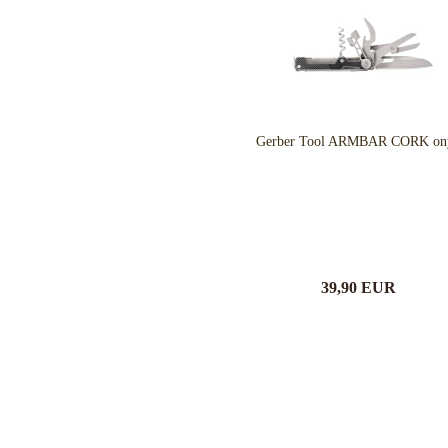
Schlafsysteme Zelte
Sonstiges
Anglermesser und Filiermesser
ACTA NON VERBA KNIVES
Gerber Tool ARMBAR CORK on
Arbeitsmesser
Ahti Knives
Auto Knives
Al Mar Messer
Bajonette
American Tomahawk
Beile und Äxte
Antonini Knives
Boots und Seglermesser
APOC
Bowie-Messer
Artisan Cutlery
39,90 EUR
Cord- und Mini-Knives
ARTO KNIVES
Damast-Messer
Bark River Knives
Einhandmesser
Bastinelli Knives
Friction Folder
Bastion Gear
Gentleman Knives
Becker Knives BK
Hirsch und Saufänger/Saufedern
Benchmade Knives
Jagd, Survival, Bushcraft,
Bestech Knives