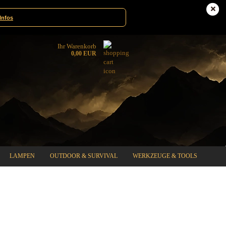
te|Gewinnspiele
Deutschland
Infos
Ihr Warenkorb
0,00 EUR
LAMPEN
OUTDOOR & SURVIVAL
WERKZEUGE & TOOLS
%SPECIAL SALE%