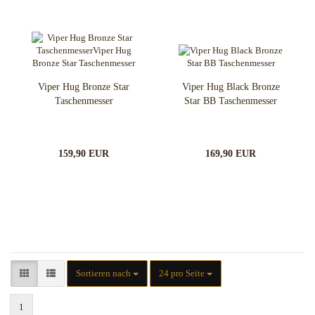
Viper Hug Bronze Star
Viper Hug Black Bronze
Taschenmesser
Star BB Taschenmesser
159,90 EUR
169,90 EUR
Sortieren nach
pro Seite
Sortieren nach
24 pro Seite
1