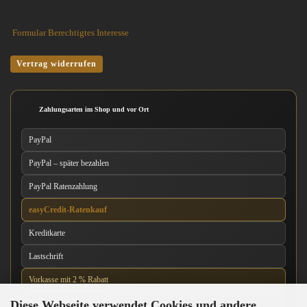
Formular Berechtigtes Interesse
Vertrag widerrufen
Zahlungsarten im Shop und vor Ort
PayPal
PayPal – später bezahlen
PayPal Ratenzahlung
easyCredit-Ratenkauf
Kreditkarte
Lastschrift
Vorkasse mit 2 % Rabatt
Diese Webseite verwendet Cookies und andere
Nachnahme