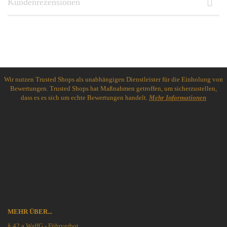
Kundenrezensionen
Wir nutzen Trusted Shops als unabhängigen Dienstleister für die Einholung von
Bewertungen. Trusted Shops hat Maßnahmen getroffen, um sicherzustellen,
dass es es sich um echte Bewertungen handelt.
Mehr Informationen
MEHR ÜBER...
§ 42 a WaffG - Führverbot