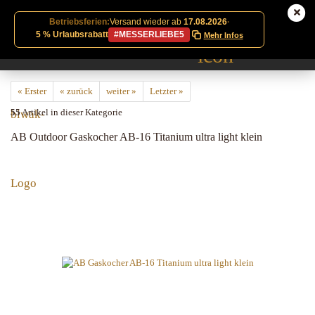
Betriebsferien:
Versand wieder ab
17.08.2026
·
5 % Urlaubsrabatt
#MESSERLIEBE5
Mehr Infos
« Erster
« zurück
weiter »
Letzter »
55
Artikel in dieser Kategorie
AB Outdoor Gaskocher AB-16 Titanium ultra light klein