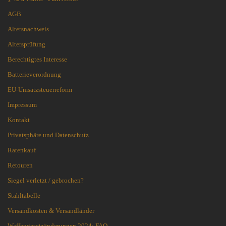
AGB
Altersnachweis
Altersprüfung
Berechtigtes Interesse
Batterieverordnung
EU-Umsatzsteuerreform
Impressum
Kontakt
Privatsphäre und Datenschutz
Ratenkauf
Retouren
Siegel verletzt / gebrochen?
Stahltabelle
Versandkosten & Versandländer
Waffengesetzänderungen 2024: FAQ