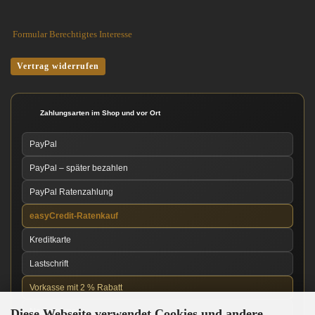
Formular Berechtigtes Interesse
Vertrag widerrufen
Zahlungsarten im Shop und vor Ort
PayPal
PayPal – später bezahlen
PayPal Ratenzahlung
easyCredit-Ratenkauf
Kreditkarte
Lastschrift
Vorkasse mit 2 % Rabatt
Diese Webseite verwendet Cookies und andere
Nachnahme