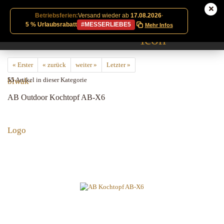
Betriebsferien:
Versand wieder ab
17.08.2026
·
5 % Urlaubsrabatt
#MESSERLIEBE5
Mehr Infos
« Erster
« zurück
weiter »
Letzter »
55
Artikel in dieser Kategorie
AB Outdoor Kochtopf AB-X6