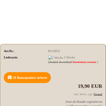
Art.Nr.:
B110832
Lieferzeit:
1 Woche
)
(Ausland abweichend
Betriebsferien beachten
20
Bonuspunkte sichern
19,90 EUR
inkl. MwSt. zzgl.
Versand
Jetzt als Kunde registrieren
und Bonuspunkte sammeln!