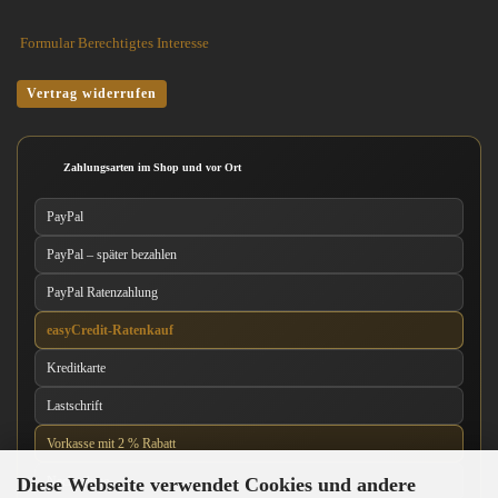
Formular Berechtigtes Interesse
Vertrag widerrufen
Zahlungsarten im Shop und vor Ort
PayPal
PayPal – später bezahlen
PayPal Ratenzahlung
easyCredit-Ratenkauf
Kreditkarte
Lastschrift
Vorkasse mit 2 % Rabatt
Diese Webseite verwendet Cookies und andere
Nachnahme