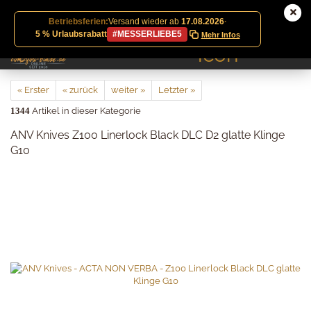
Betriebsferien:
Versand wieder ab
17.08.2026
·
5 % Urlaubsrabatt
#MESSERLIEBE5
Mehr Infos
« Erster
« zurück
weiter »
Letzter »
1344
Artikel in dieser Kategorie
ANV Knives Z100 Linerlock Black DLC D2 glatte Klinge
G10