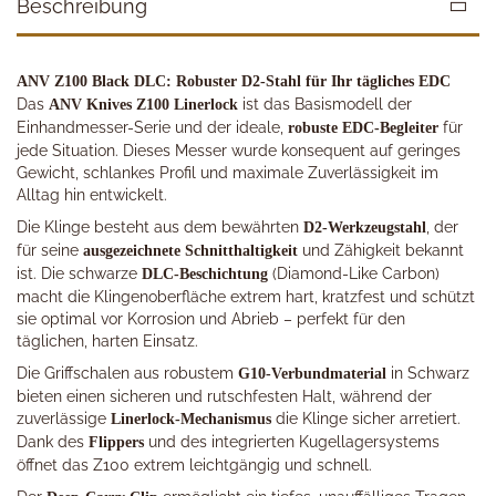
Beschreibung
ANV Z100 Black DLC: Robuster D2-Stahl für Ihr tägliches EDC
Das
ist das Basismodell der
ANV Knives Z100 Linerlock
Einhandmesser-Serie und der ideale,
für
robuste EDC-Begleiter
jede Situation. Dieses Messer wurde konsequent auf geringes
Gewicht, schlankes Profil und maximale Zuverlässigkeit im
Alltag hin entwickelt.
Die Klinge besteht aus dem bewährten
, der
D2-Werkzeugstahl
für seine
und Zähigkeit bekannt
ausgezeichnete Schnitthaltigkeit
ist. Die schwarze
(Diamond-Like Carbon)
DLC-Beschichtung
macht die Klingenoberfläche extrem hart, kratzfest und schützt
sie optimal vor Korrosion und Abrieb – perfekt für den
täglichen, harten Einsatz.
Die Griffschalen aus robustem
in Schwarz
G10-Verbundmaterial
bieten einen sicheren und rutschfesten Halt, während der
zuverlässige
die Klinge sicher arretiert.
Linerlock-Mechanismus
Dank des
und des integrierten Kugellagersystems
Flippers
öffnet das Z100 extrem leichtgängig und schnell.