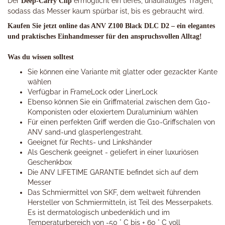
Der
ermöglicht ein tiefes, unauffälliges Tragen,
Deep-Carry Clip
sodass das Messer kaum spürbar ist, bis es gebraucht wird.
Kaufen Sie jetzt online das ANV Z100 Black DLC D2 – ein elegantes
und praktisches Einhandmesser für den anspruchsvollen Alltag!
Was du wissen solltest
Sie können eine Variante mit glatter oder gezackter Kante
wählen
Verfügbar in FrameLock oder LinerLock
Ebenso können Sie ein Griffmaterial zwischen dem G10-
Komponisten oder eloxiertem Duraluminium wählen
Für einen perfekten Griff werden die G10-Griffschalen von
ANV sand-und glasperlengestraht.
Geeignet für Rechts- und Linkshänder
Als Geschenk geeignet - geliefert in einer luxuriösen
Geschenkbox
Die ANV LIFETIME GARANTIE befindet sich auf dem
Messer
Das Schmiermittel von SKF, dem weltweit führenden
Hersteller von Schmiermitteln, ist Teil des Messerpakets.
Es ist dermatologisch unbedenklich und im
Temperaturbereich von -50 ° C bis + 60 ° C voll