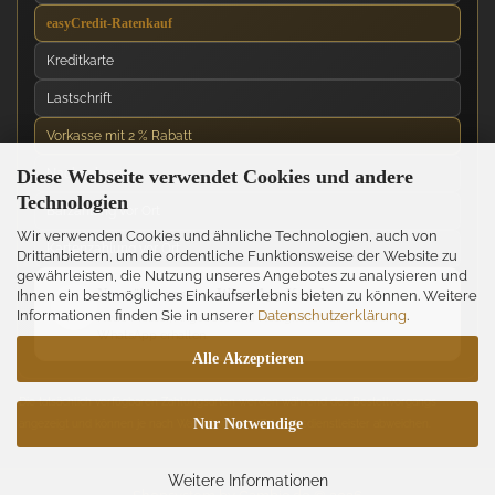
easyCredit-Ratenkauf
Kreditkarte
Lastschrift
Vorkasse mit 2 % Rabatt
Diese Webseite verwendet Cookies und andere
Nachnahme
Technologien
Barzahlung vor Ort
Wir verwenden Cookies und ähnliche Technologien, auch von
Kartenzahlung vor Ort
Drittanbietern, um die ordentliche Funktionsweise der Website zu
gewährleisten, die Nutzung unseres Angebotes zu analysieren und
News über unseren WhatsApp-Kanal
Ihnen ein bestmögliches Einkaufserlebnis bieten zu können. Weitere
Informationen finden Sie in unserer
Datenschutzerklärung
.
Neue Messer, Angebote und Neuigkeiten direkt über
WhatsApp erhalten.
Alle Akzeptieren
Die tatsächlich verfügbaren Zahlungsarten werden während des Bestellvorgangs
Nur Notwendige
angezeigt und können je nach Warenkorb und Zahlungsdienstleister abweichen.
Weitere Informationen