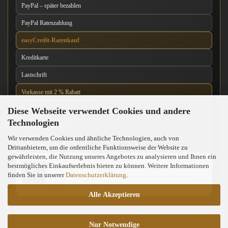
PayPal – später bezahlen
PayPal Ratenzahlung
easyCredit-Ratenkauf
Kreditkarte
Lastschrift
Vorkasse mit 2 % Rabatt
Diese Webseite verwendet Cookies und andere
Nachnahme
Technologien
Barzahlung vor Ort
Wir verwenden Cookies und ähnliche Technologien, auch von
Kartenzahlung vor Ort
Drittanbietern, um die ordentliche Funktionsweise der Website zu
gewährleisten, die Nutzung unseres Angebotes zu analysieren und Ihnen ein
News über unseren WhatsApp-Kanal
bestmögliches Einkaufserlebnis bieten zu können. Weitere Informationen
finden Sie in unserer
Datenschutzerklärung
.
Neue Messer, Angebote und Neuigkeiten direkt über WhatsApp
erhalten.
Alle Akzeptieren
Die tatsächlich verfügbaren Zahlungsarten werden während des Bestellvorgangs angezeigt und können
Nur Notwendige
je nach Warenkorb und Zahlungsdienstleister abweichen.