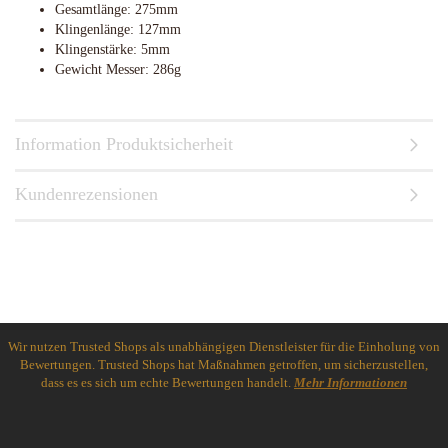
Gesamtlänge: 275mm
Klingenlänge: 127mm
Klingenstärke: 5mm
Gewicht Messer: 286g
Information Produktsicherheit
Kundenrezensionen
Wir nutzen Trusted Shops als unabhängigen Dienstleister für die Einholung von
Bewertungen. Trusted Shops hat Maßnahmen getroffen, um sicherzustellen,
dass es es sich um echte Bewertungen handelt.
Mehr Informationen