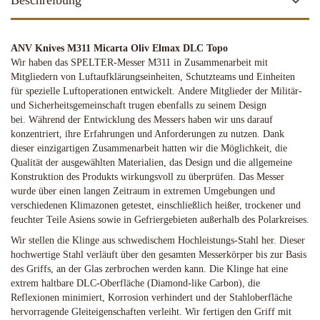
Beschreibung
ANV Knives M311 Micarta Oliv Elmax DLC Topo
Wir haben das SPELTER-Messer M311 in Zusammenarbeit mit
Mitgliedern von Luftaufklärungseinheiten, Schutzteams und Einheiten
für spezielle Luftoperationen entwickelt. Andere Mitglieder der Militär-
und Sicherheitsgemeinschaft trugen ebenfalls zu seinem Design
bei. Während der Entwicklung des Messers haben wir uns darauf
konzentriert, ihre Erfahrungen und Anforderungen zu nutzen. Dank
dieser einzigartigen Zusammenarbeit hatten wir die Möglichkeit, die
Qualität der ausgewählten Materialien, das Design und die allgemeine
Konstruktion des Produkts wirkungsvoll zu überprüfen. Das Messer
wurde über einen langen Zeitraum in extremen Umgebungen und
verschiedenen Klimazonen getestet, einschließlich heißer, trockener und
feuchter Teile Asiens sowie in Gefriergebieten außerhalb des Polarkreises.
Wir stellen die Klinge aus schwedischem Hochleistungs-Stahl her. Dieser
hochwertige Stahl verläuft über den gesamten Messerkörper bis zur Basis
des Griffs, an der Glas zerbrochen werden kann. Die Klinge hat eine
extrem haltbare DLC-Oberfläche (Diamond-like Carbon), die
Reflexionen minimiert, Korrosion verhindert und der Stahloberfläche
hervorragende Gleiteigenschaften verleiht. Wir fertigen den Griff mit