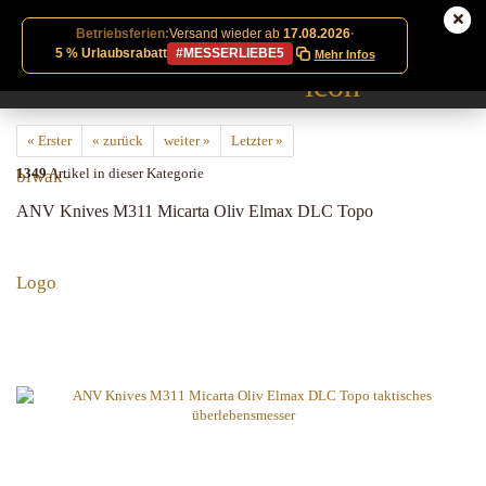
Betriebsferien:
Versand wieder ab
17.08.2026
·
5 % Urlaubsrabatt
#MESSERLIEBE5
Mehr Infos
« Erster
« zurück
weiter »
Letzter »
1349
Artikel in dieser Kategorie
ANV Knives M311 Micarta Oliv Elmax DLC Topo