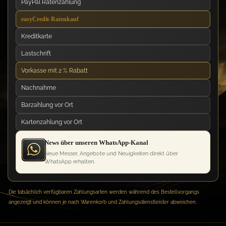
PayPal Ratenzahlung
easyCredit-Ratenkauf
Kreditkarte
Lastschrift
Vorkasse mit 2 % Rabatt
Nachnahme
Barzahlung vor Ort
Kartenzahlung vor Ort
News über unseren WhatsApp-Kanal
Neue Messer, Angebote und Neuigkeiten direkt über
WhatsApp erhalten.
Die tatsächlich verfügbaren Zahlungsarten werden während des Bestellvorgangs
angezeigt und können je nach Warenkorb und Zahlungsdienstleister abweichen.