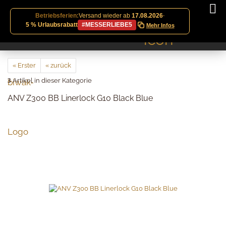
Betriebsferien:
Versand wieder ab
17.08.2026
·
5 % Urlaubsrabatt
#MESSERLIEBE5
Mehr Infos
« Erster
« zurück
3
Artikel in dieser Kategorie
ANV Z300 BB Linerlock G10 Black Blue