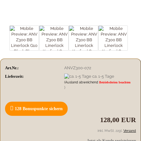
Art.Nr.:
ANVZ300-072
Lieferzeit:
ca. 1-5 Tage
(Ausland abweichend
Betriebsferien beachten
)
128
Bonuspunkte sichern
128,00 EUR
inkl. MwSt. zzgl.
Versand
Jetzt als Kunde registrieren