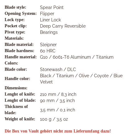
Blade style:
Spear Point
Opening System:
Flipper
Lock type:
Liner Lock
Pocket clip:
Deep Carry Reversible
Pivot type:
Bearings
Materials:
Blade material:
Sleipner
Blade hardness:
60 HRC
Handle material:
G10 / 6061-T6 Aluminum / Titanium
Colors:
Blade color:
Stonewash / DLC
Black / Titanium / Olive / Coyote / Blue
Handle color:
Velvet
Dimensions:
Lenght of knife:
210 mm / 8,3 inch
Lenght of blade:
90 mm / 3,5 inch
Thickness of
3,5 mm / 0,1 inch
blade:
Weight of knife:
100 g / 3,5 oz
Die Box von Vault gehört nicht zum Lieferumfang dazu!