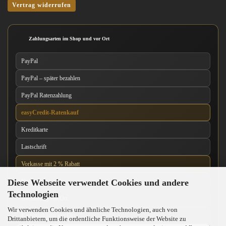
Vertrag widerrufen
Zahlungsarten im Shop und vor Ort
PayPal
PayPal – später bezahlen
PayPal Ratenzahlung
easyCredit-Ratenkauf
Kreditkarte
Lastschrift
Vorkasse mit 2 % Rabatt
Diese Webseite verwendet Cookies und andere
Nachnahme
Technologien
Barzahlung vor Ort
Wir verwenden Cookies und ähnliche Technologien, auch von
Kartenzahlung vor Ort
Drittanbietern, um die ordentliche Funktionsweise der Website zu