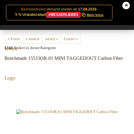
Betriebsferien:
Versand wieder ab
17.08.2026
·
5 % Urlaubsrabatt
#MESSERLIEBE5
Mehr Infos
« Erster
« zurück
weiter »
Letzter »
1344
Artikel in dieser Kategorie
Benchmade 15533OR-01 MINI TAGGEDOUT Carbon Fiber