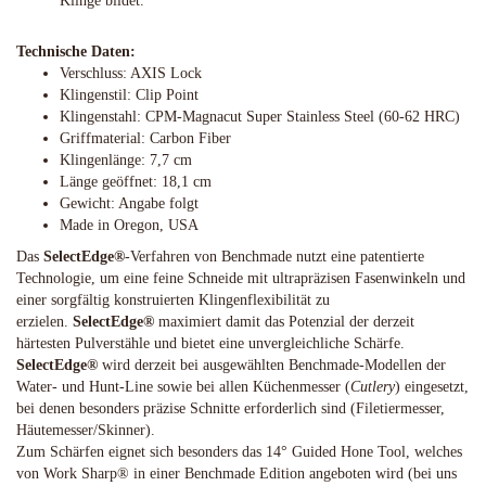
Klinge bildet.
Technische Daten:
Verschluss: AXIS Lock
Klingenstil: Clip Point
Klingenstahl: CPM-Magnacut Super Stainless Steel (60-62 HRC)
Griffmaterial: Carbon Fiber
Klingenlänge: 7,7 cm
Länge geöffnet: 18,1 cm
Gewicht: Angabe folgt
Made in Oregon, USA
Das
SelectEdge®
-Verfahren von Benchmade nutzt eine patentierte
Technologie, um eine feine Schneide mit ultrapräzisen Fasenwinkeln und
einer sorgfältig konstruierten Klingenflexibilität zu
erzielen.
SelectEdge®
maximiert damit das Potenzial der derzeit
härtesten Pulverstähle und bietet eine unvergleichliche Schärfe.
SelectEdge®
wird derzeit bei ausgewählten Benchmade-Modellen der
Water- und Hunt-Line sowie bei allen Küchenmesser (
Cutlery
) eingesetzt,
bei denen besonders präzise Schnitte erforderlich sind (Filetiermesser,
Häutemesser/Skinner).
Zum Schärfen eignet sich besonders das 14° Guided Hone Tool, welches
von Work Sharp® in einer Benchmade Edition angeboten wird (bei uns