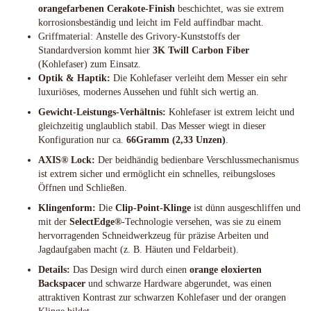
orangefarbenen Cerakote-Finish
beschichtet, was sie extrem
korrosionsbeständig und leicht im Feld auffindbar macht.
Griffmaterial: Anstelle des Grivory-Kunststoffs der
Standardversion kommt hier
3K Twill Carbon Fiber
(Kohlefaser) zum Einsatz.
Optik & Haptik:
Die Kohlefaser verleiht dem Messer ein sehr
luxuriöses, modernes Aussehen und fühlt sich wertig an.
Gewicht-Leistungs-Verhältnis:
Kohlefaser ist extrem leicht und
gleichzeitig unglaublich stabil. Das Messer wiegt in dieser
Konfiguration nur ca.
66Gramm (2,33 Unzen)
.
AXIS® Lock:
Der beidhändig bedienbare Verschlussmechanismus
ist extrem sicher und ermöglicht ein schnelles, reibungsloses
Öffnen und Schließen.
Klingenform:
Die
Clip-Point-Klinge
ist dünn ausgeschliffen und
mit der
SelectEdge®
-Technologie versehen, was sie zu einem
hervorragenden Schneidwerkzeug für präzise Arbeiten und
Jagdaufgaben macht (z. B. Häuten und Feldarbeit).
Details:
Das Design wird durch einen
orange eloxierten
Backspacer
und schwarze Hardware abgerundet, was einen
attraktiven Kontrast zur schwarzen Kohlefaser und der orangen