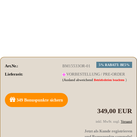
5% RABATT: BE5%
Art.Nr.:
BM15533OR-01
Lieferzeit:
VORBESTELLUNG / PRE-ORDER
)
(Ausland abweichend
Betriebsferien beachten
349
Bonuspunkte sichern
349,00 EUR
inkl. MwSt. zzgl.
Versand
Jetzt als Kunde registrieren
und Bonuspunkte sammeln!