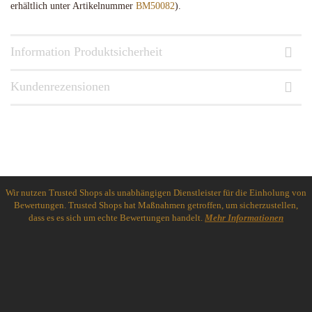
erhältlich unter Artikelnummer
BM50082
).
Information Produktsicherheit
Kundenrezensionen
Wir nutzen Trusted Shops als unabhängigen Dienstleister für die Einholung von
Bewertungen. Trusted Shops hat Maßnahmen getroffen, um sicherzustellen,
dass es es sich um echte Bewertungen handelt.
Mehr Informationen