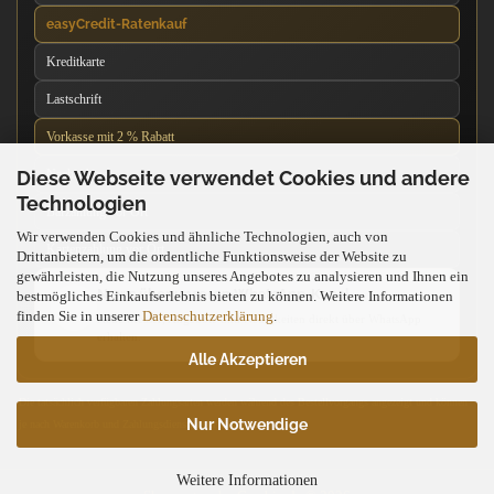
easyCredit-Ratenkauf
Kreditkarte
Lastschrift
Vorkasse mit 2 % Rabatt
Diese Webseite verwendet Cookies und andere
Nachnahme
Technologien
Barzahlung vor Ort
Wir verwenden Cookies und ähnliche Technologien, auch von
Kartenzahlung vor Ort
Drittanbietern, um die ordentliche Funktionsweise der Website zu
gewährleisten, die Nutzung unseres Angebotes zu analysieren und Ihnen ein
News über unseren WhatsApp-Kanal
bestmögliches Einkaufserlebnis bieten zu können. Weitere Informationen
finden Sie in unserer
Datenschutzerklärung
.
Neue Messer, Angebote und Neuigkeiten direkt über WhatsApp
erhalten.
Alle Akzeptieren
Die tatsächlich verfügbaren Zahlungsarten werden während des Bestellvorgangs angezeigt und können
Nur Notwendige
je nach Warenkorb und Zahlungsdienstleister abweichen.
Weitere Informationen