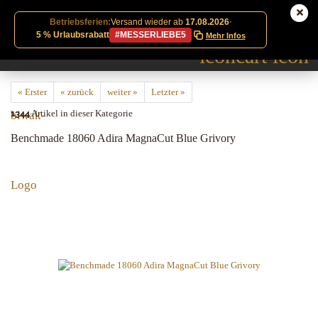
Betriebsferien:
Versand wieder ab
17.08.2026
·
5 % Urlaubsrabatt
#MESSERLIEBE5
Mehr Infos
« Erster
« zurück
weiter »
Letzter »
1344
Artikel in dieser Kategorie
Benchmade 18060 Adira MagnaCut Blue Grivory