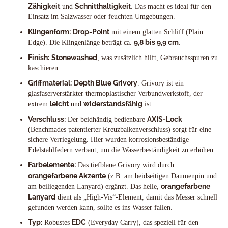
Zähigkeit
Schnitthaltigkeit
und
. Das macht es ideal für den
Einsatz im Salzwasser oder feuchten Umgebungen.
Klingenform:
Drop-Point
mit einem glatten Schliff (Plain
9,8 bis 9,9 cm
Edge). Die Klingenlänge beträgt ca.
.
Finish:
Stonewashed
, was zusätzlich hilft, Gebrauchsspuren zu
kaschieren.
Griffmaterial:
Depth Blue Grivory
. Grivory ist ein
glasfaserverstärkter thermoplastischer Verbundwerkstoff, der
leicht
widerstandsfähig
extrem
und
ist.
Verschluss:
AXIS-Lock
Der beidhändig bedienbare
(Benchmades patentierter Kreuzbalkenverschluss) sorgt für eine
sichere Verriegelung. Hier wurden korrosionsbeständige
Edelstahlfedern verbaut, um die Wasserbeständigkeit zu erhöhen.
Farbelemente:
Das tiefblaue Grivory wird durch
orangefarbene Akzente
(z.B. am beidseitigen Daumenpin und
orangefarbene
am beiliegenden Lanyard) ergänzt. Das helle,
Lanyard
dient als „High-Vis“-Element, damit das Messer schnell
gefunden werden kann, sollte es ins Wasser fallen.
Typ:
EDC
Robustes
(Everyday Carry), das speziell für den