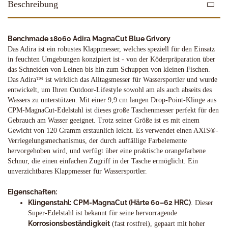
Beschreibung
Benchmade 18060 Adira MagnaCut Blue Grivory
Das Adira ist ein robustes Klappmesser, welches speziell für den Einsatz
in feuchten Umgebungen konzipiert ist - von der Köderpräparation über
das Schneiden von Leinen bis hin zum Schuppen von kleinen Fischen.
Das Adira™ ist wirklich das Alltagsmesser für Wassersportler und wurde
entwickelt, um Ihren Outdoor-Lifestyle sowohl am als auch abseits des
Wassers zu unterstützen. Mit einer 9,9 cm langen Drop-Point-Klinge aus
CPM-MagnaCut-Edelstahl ist dieses große Taschenmesser perfekt für den
Gebrauch am Wasser geeignet. Trotz seiner Größe ist es mit einem
Gewicht von 120 Gramm erstaunlich leicht. Es verwendet einen AXIS®-
Verriegelungsmechanismus, der durch auffällige Farbelemente
hervorgehoben wird, und verfügt über eine praktische orangefarbene
Schnur, die einen einfachen Zugriff in der Tasche ermöglicht. Ein
unverzichtbares Klappmesser für Wassersportler.
Eigenschaften:
Klingenstahl:
CPM-MagnaCut (Härte 60–62 HRC)
. Dieser
Super-Edelstahl ist bekannt für seine hervorragende
Korrosionsbeständigkeit
(fast rostfrei), gepaart mit hoher